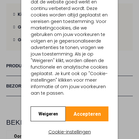
dat de website goed werkt en
continu verbeterd wordt. Deze
Kies zelf je bezorgmoment
cookies worden altijd geplaatst en
vereisen geen toestemming. Voor
Gratis verzending
vanaf € 100,-
marketingcookies, die we
gebruiken om jouw voorkeuren te
Gratis retour
binnen 30 dagen
volgen en je gepersonaliseerde
advertenties te tonen, vragen we
jouw toestemming. Als je op
"Weigeren" klikt, worden alleen de
PRODUCT INFORMATIE
functionele en analytische cookies
geplaatst. Je kunt ook op "Cookie-
instellingen" klikken voor meer
BEZORGEN & RETOURNEREN
informatie of om jouw voorkeuren
aan te passen.
Accepteren
Weigeren
BEKIJK MEER
Cookie-instellingen
Oorbellen
Lott. Gioielli