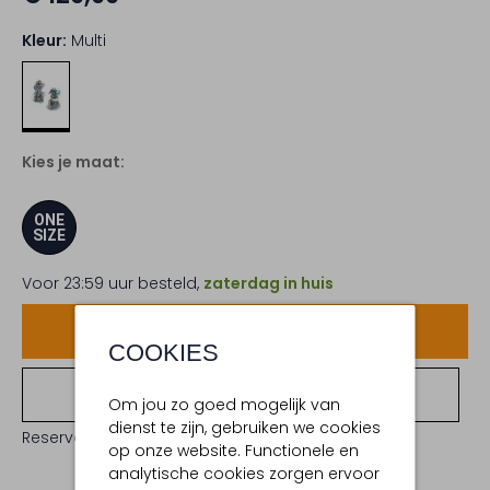
Kleur:
Multi
Kies je maat:
ONE
SIZE
Voor 23:59 uur besteld,
zaterdag in huis
Voeg toe
COOKIES
Bekijk winkelvoorraad
Om jou zo goed mogelijk van
dienst te zijn, gebruiken we cookies
Reserveer direct in een van onze 19 boutiques
op onze website. Functionele en
analytische cookies zorgen ervoor