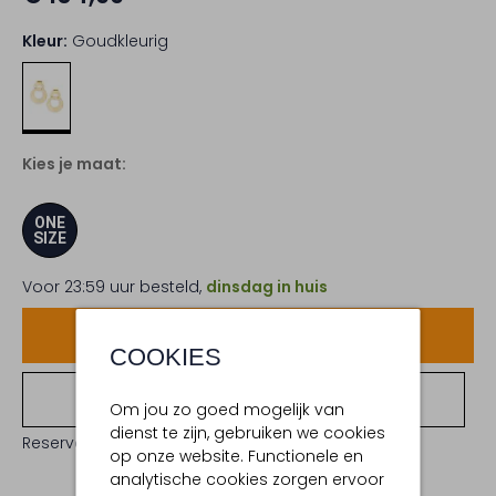
Kleur:
Goudkleurig
Kies je maat:
ONE
SIZE
Voor 23:59 uur besteld,
dinsdag in huis
Voeg toe
COOKIES
Bekijk winkelvoorraad
Om jou zo goed mogelijk van
dienst te zijn, gebruiken we cookies
Reserveer direct in een van onze 19 boutiques
op onze website. Functionele en
analytische cookies zorgen ervoor