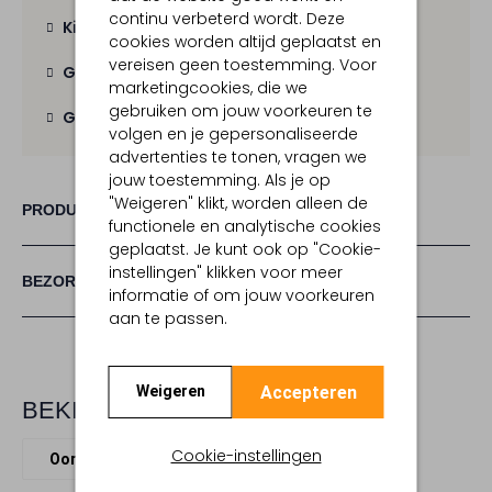
continu verbeterd wordt. Deze
Kies zelf je bezorgmoment
cookies worden altijd geplaatst en
vereisen geen toestemming. Voor
Gratis verzending
vanaf € 100,-
marketingcookies, die we
gebruiken om jouw voorkeuren te
Gratis retour
binnen 30 dagen
volgen en je gepersonaliseerde
advertenties te tonen, vragen we
jouw toestemming. Als je op
"Weigeren" klikt, worden alleen de
PRODUCT INFORMATIE
functionele en analytische cookies
geplaatst. Je kunt ook op "Cookie-
instellingen" klikken voor meer
BEZORGEN & RETOURNEREN
informatie of om jouw voorkeuren
aan te passen.
Accepteren
Weigeren
BEKIJK MEER
Cookie-instellingen
Oorbellen
Lott. Gioielli