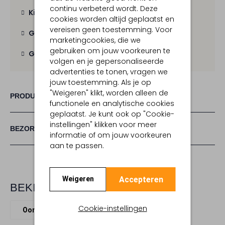
continu verbeterd wordt. Deze
Kies zelf je bezorgmoment
cookies worden altijd geplaatst en
vereisen geen toestemming. Voor
Gratis verzending
vanaf € 100,-
marketingcookies, die we
gebruiken om jouw voorkeuren te
Gratis retour
binnen 30 dagen
volgen en je gepersonaliseerde
advertenties te tonen, vragen we
jouw toestemming. Als je op
"Weigeren" klikt, worden alleen de
PRODUCT INFORMATIE
functionele en analytische cookies
geplaatst. Je kunt ook op "Cookie-
instellingen" klikken voor meer
BEZORGEN & RETOURNEREN
informatie of om jouw voorkeuren
aan te passen.
Accepteren
Weigeren
BEKIJK MEER
Cookie-instellingen
Oorbellen
Lott. Gioielli