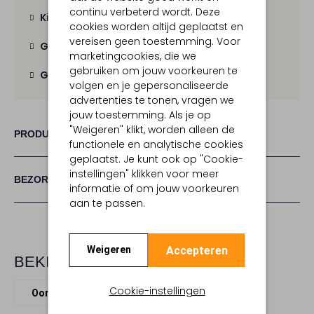
continu verbeterd wordt. Deze
Kies zelf je bezorgmoment
cookies worden altijd geplaatst en
vereisen geen toestemming. Voor
Gratis verzending
vanaf € 100,-
marketingcookies, die we
gebruiken om jouw voorkeuren te
Gratis retour
binnen 30 dagen
volgen en je gepersonaliseerde
advertenties te tonen, vragen we
jouw toestemming. Als je op
"Weigeren" klikt, worden alleen de
PRODUCT INFORMATIE
functionele en analytische cookies
geplaatst. Je kunt ook op "Cookie-
instellingen" klikken voor meer
BEZORGEN & RETOURNEREN
informatie of om jouw voorkeuren
aan te passen.
Accepteren
Weigeren
BEKIJK MEER
Cookie-instellingen
Oorbellen
Lott. Gioielli