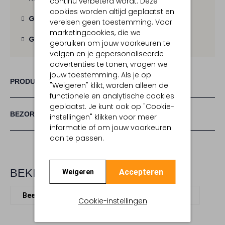
continu verbeterd wordt. Deze
cookies worden altijd geplaatst en
Gratis verzending
vanaf € 100,-
vereisen geen toestemming. Voor
marketingcookies, die we
Gratis retour
binnen 30 dagen
gebruiken om jouw voorkeuren te
volgen en je gepersonaliseerde
advertenties te tonen, vragen we
jouw toestemming. Als je op
PRODUCT INFORMATIE
"Weigeren" klikt, worden alleen de
functionele en analytische cookies
geplaatst. Je kunt ook op "Cookie-
BEZORGEN & RETOURNEREN
instellingen" klikken voor meer
informatie of om jouw voorkeuren
aan te passen.
BEKIJK MEER
Accepteren
Weigeren
Beenmode
Mp Denmark
Viscose
Cookie-instellingen