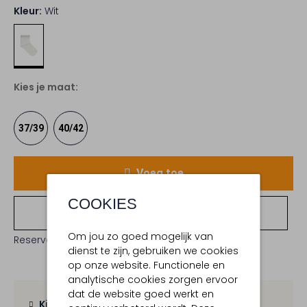
Kleur:
Wit
Kies je maat:
37/39
40/42
Voeg toe
COOKIES
Bekijk winkelvoorraad
Om jou zo goed mogelijk van
Reserveer direct in een van onze 19 boutiques
dienst te zijn, gebruiken we cookies
op onze website. Functionele en
analytische cookies zorgen ervoor
dat de website goed werkt en
Kies zelf je bezorgmoment