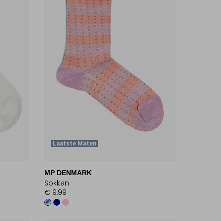
Laatste Maten
MP DENMARK
Sokken
€ 9,99