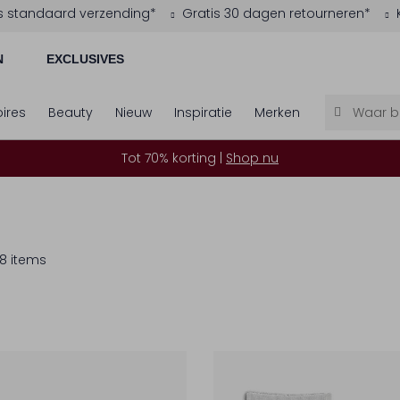
s standaard verzending*
Gratis 30 dagen retourneren*
N
EXCLUSIVES
ires
Beauty
Nieuw
Inspiratie
Merken
Tot 70% korting |
Shop nu
8 items