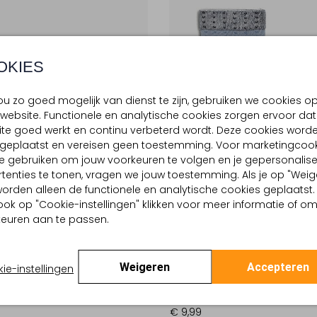
OKIES
u zo goed mogelijk van dienst te zijn, gebruiken we cookies o
website. Functionele en analytische cookies zorgen ervoor dat
te goed werkt en continu verbeterd wordt. Deze cookies word
d geplaatst en vereisen geen toestemming. Voor marketingcook
e gebruiken om jouw voorkeuren te volgen en je gepersonalis
tenties te tonen, vragen we jouw toestemming. Als je op "Weig
, worden alleen de functionele en analytische cookies geplaatst.
ook op "Cookie-instellingen" klikken voor meer informatie of o
euren aan te passen.
te Maten
Laatste Maten
Weigeren
Accepteren
ie-instellingen
NMARK
MP DENMARK
ode
Sokken
€ 9,99