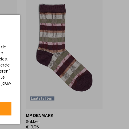
p
 de
en
ies,
eerde
eren"
 Je
m jouw
Laatste Item
MP DENMARK
Sokken
€ 9,95