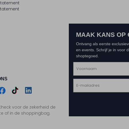
statement
tatement
MAAK KANS OP 
Ontvang als eerste exclusiev
en events. Schrijf je in voor
shoptegoed.
ONS
m
Assem
Assem
Assem
. Check voor de zekerheid de
gram
acebook
TikTok
LinkedIn
te of in de shoppingbag.