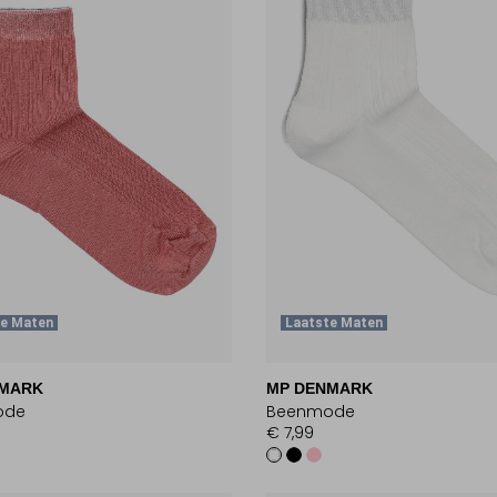
te Maten
Laatste Maten
NMARK
MP DENMARK
ode
Beenmode
€ 7,99