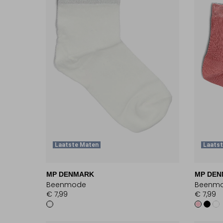
Laatste Maten
Laats
MP DENMARK
MP DE
Beenmode
Beenm
€ 7,99
€ 7,99