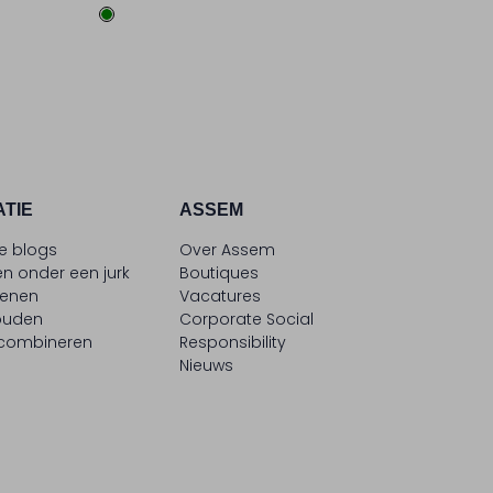
ATIE
ASSEM
le blogs
Over Assem
n onder een jurk
Boutiques
oenen
Vacatures
ouden
Corporate Social
 combineren
Responsibility
Nieuws