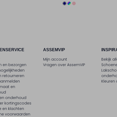
ENSERVICE
ASSEMVIP
INSPIR
t
Mijn account
Bekijk al
en en bezorgen
Vragen over AssemVIP
Schoene
ogelijkheden
Laksch
n retourneren
onderh
 aanmelden
Kleuren
maat en
oud
 en onderhoud
er kortingscodes
e en klachten
ne voorwaarden