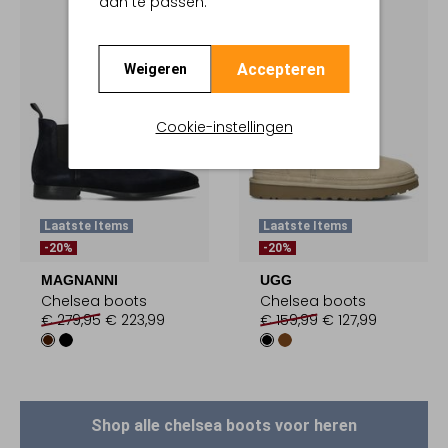
aan te passen.
Accepteren
Weigeren
Cookie-instellingen
Laatste Items
Laatste Items
-20%
-20%
MAGNANNI
UGG
Chelsea boots
Chelsea boots
€ 279,95
€ 223,99
€ 159,99
€ 127,99
Shop alle chelsea boots voor heren