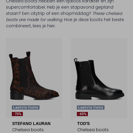
Chelsea boots hebben een tijdloos karakter en zijn
supercomfortabel. Heb je een stapavond gepland
staan? Een citytrip of een shopmiddag?
These chelsea
boots are made for walking.
Hoe je deze boots het beste
combineert, lees je hier.
Laatste Items
Laatste Items
-70%
-40%
STEFANO LAURAN
TOD'S
Chelsea boots
Chelsea boots