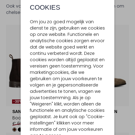
Ook voor heren zijn er verschillende mogelijkheden om
COOKIES
chelsea boots te combineren.
Om jou zo goed mogelijk van
dienst te zijn, gebruiken we cookies
op onze website. Functionele en
analytische cookies zorgen ervoor
dat de website goed werkt en
continu verbeterd wordt. Deze
cookies worden altijd geplaatst en
vereisen geen toestemming. Voor
marketingcookies, die we
gebruiken om jouw voorkeuren te
volgen en je gepersonaliseerde
advertenties te tonen, vragen we
Laatste Items
jouw toestemming. Als je op
-30%
-50%
"Weigeren" klikt, worden alleen de
functionele en analytische cookies
SANTONI
STEFANO LAURAN
geplaatst. Je kunt ook op "Cookie-
Boots
Chelsea boots
instellingen" klikken voor meer
€ 689,95
€ 482,99
€ 169,95
€ 84,99
informatie of om jouw voorkeuren