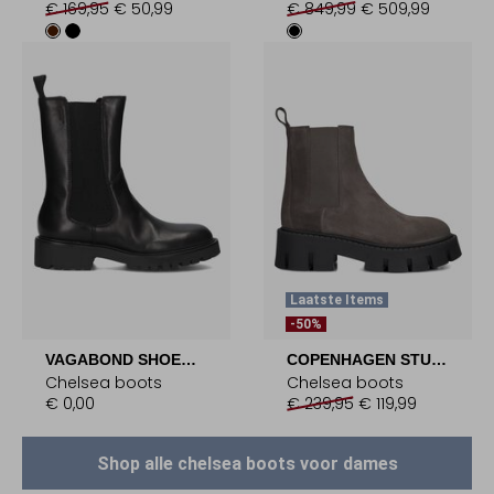
€ 169,95
€ 50,99
€ 849,99
€ 509,99
Laatste Items
-50%
VAGABOND SHOEMAKERS
COPENHAGEN STUDIOS
Chelsea boots
Chelsea boots
€ 0,00
€ 239,95
€ 119,99
Shop alle chelsea boots voor dames