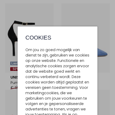
COOKIES
Om jou zo goed mogelijk van
dienst te zijn, gebruiken we cookies
op onze website. Functionele en
Laatste Items
Laatste Items
analytische cookies zorgen ervoor
-50%
-50%
dat de website goed werkt en
continu verbeterd wordt. Deze
UNISA
UNISA
cookies worden altijd geplaatst en
Pumps
Pumps
vereisen geen toestemming. Voor
€ 134,95
€ 66,99
€ 139,95
€ 69,99
marketingcookies, die we
gebruiken om jouw voorkeuren te
volgen en je gepersonaliseerde
advertenties te tonen, vragen we
jouw toestemming. Als je op