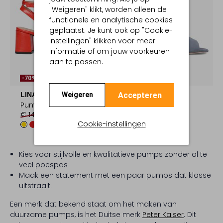
"Weigeren" klikt, worden alleen de
functionele en analytische cookies
geplaatst. Je kunt ook op "Cookie-
instellingen" klikken voor meer
informatie of om jouw voorkeuren
aan te passen.
Laatste Items
-70%
-50%
Accepteren
LINA LOCCHI
PETER KAISER
Weigeren
Pumps
Pumps
€ 149,99
€ 44,99
€ 139,99
€ 69,99
Cookie-instellingen
Kies voor stijlvolle en kwalitatieve pumps zonder al te
veel poespas
Maak een statement met een paar pumps dat klasse
uitstraalt.
Een merk dat bekend staat om het maken van
duurzame pumps, is het Duitse merk
Peter Kaiser
. Dit