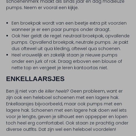
schoenenmerk maakt als sinds jaar en dag modieuze
pumps. Neem er vooral een kijkje.
Een broekpak wordt van een beetje extra pit voorzien
wanneer je er een paar pumps onder draagt.
Ook hier geldt de regel: neutraal broekpak, opvallende
pumps. Opvallend broekpak, neutrale pumps. Je pakt
dus oftewel uit qua kleding, oftewel qua schoenen.
Heel vrouwelijk en zakelijk staan je nieuwe pumps
onder een jurk of rok. Draag erboven een blouse of
nette top en vergeet je leren kantoortas niet.
ENKELLAARSJES
Ben jij niet van de
killer heels
? Geen probleem, want er
zijn ook een heleboel schoenen met een lagere hak.
Enkellaarsjes bijvoorbeeld, maar ook pumps met een
lagere hak. Schoenen met een lagere hak doen wel iets
voor je lengte, geven je silhouet een oppepper en lopen
toch heel erg comfortabel. Ook staan ze prachtig onder
diverse outfits. Dat zijn wel een heleboel voordelen!