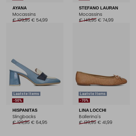
AYANA
STEFANO LAURAN
Mocassins
Mocassins
€ 109,95
€ 54,99
€ 149,95
€ 74,99
Laatste Items
Laatste Items
-50%
-70%
HISPANITAS
LINA LOCCHI
Slingbacks
Ballerina's
€ 129,95
€ 64,95
€ 139,95
€ 41,99