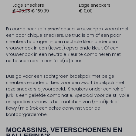
Lage sneakers
Lage sneakers
€ 199,95
€ 159,99
€ 0,00
En combineer zo’n
smart
casual vrouwenpak vooral met
een paar chique sneakers. De truc is om óf een paar
sneakers te dragen in een neutrale kleur onder een
vrouwenpak in een (ietwat) opvallende kleur. Óf een
vrouwenpak in een neutrale kleur te combineren met
nette sneakers in een felle(re) kleur.
Dus ga voor een zachtgroen broekpak met beige
sneakers eronder of kies voor een zwart broekpak met
roze sneakers bijvoorbeeld.· Sneakers onder een rok of
jurk is een geliefde combinatie. Speciaal voor de stijlvolle
en sportieve vrouw is het matchen van (maxi)jurk of
flowy (midi)rok een echte aanwinst voor de
kantoorgarderobe.
MOCASSINS, VETERSCHOENEN EN
BALLERINA’S