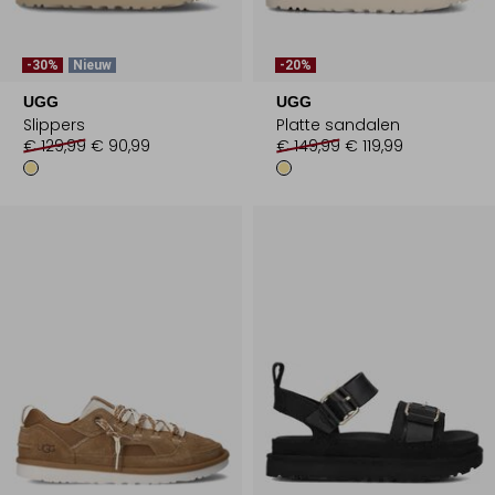
-30%
Nieuw
-20%
UGG
UGG
Slippers
Platte sandalen
€ 129,99
€ 90,99
€ 149,99
€ 119,99