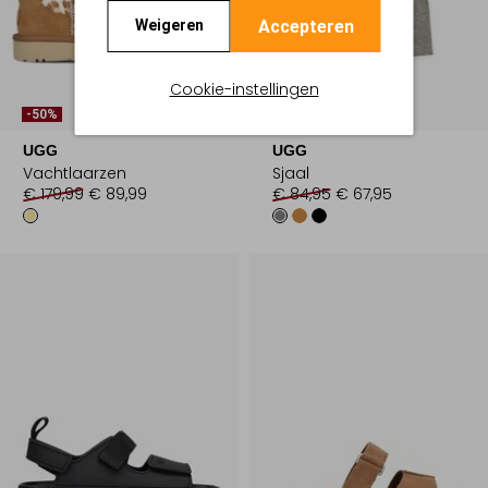
Accepteren
Weigeren
Cookie-instellingen
-50%
-20%
UGG
UGG
Vachtlaarzen
Sjaal
€ 179,99
€ 89,99
€ 84,95
€ 67,95