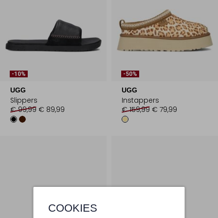
-10%
-50%
UGG
UGG
Slippers
Instappers
€ 99,99
€ 89,99
€ 159,99
€ 79,99
COOKIES