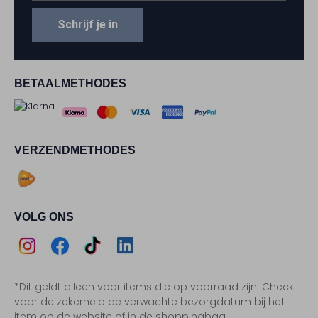
Schrijf je in
BETAALMETHODES
VERZENDMETHODES
VOLG ONS
Assem
Assem
Assem
Assem
*Dit geldt alleen voor items die op voorraad zijn. Check
Instagram
Facebook
TikTok
LinkedIn
voor de zekerheid de verwachte bezorgdatum bij het
item op de website of in de shoppingbag.