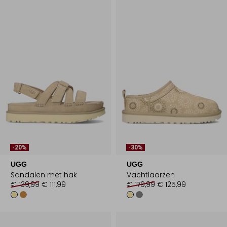
-20%
-30%
UGG
UGG
Sandalen met hak
Vachtlaarzen
€ 139,99
€ 111,99
€ 179,99
€ 125,99