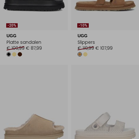
-20%
-10%
UGG
UGG
Platte sandalen
Slippers
€ 109,99
€ 87,99
€ 119,99
€ 107,99