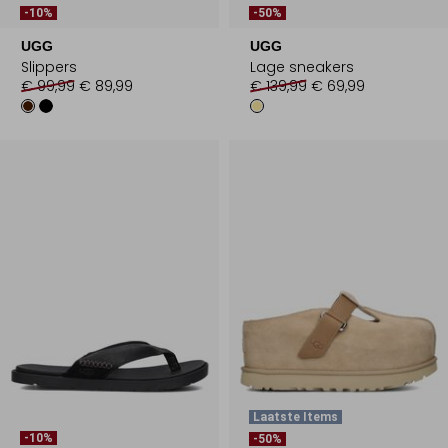
-10%
-50%
UGG
UGG
Slippers
Lage sneakers
€ 99,99
€ 89,99
€ 139,99
€ 69,99
Laatste Items
-10%
-50%