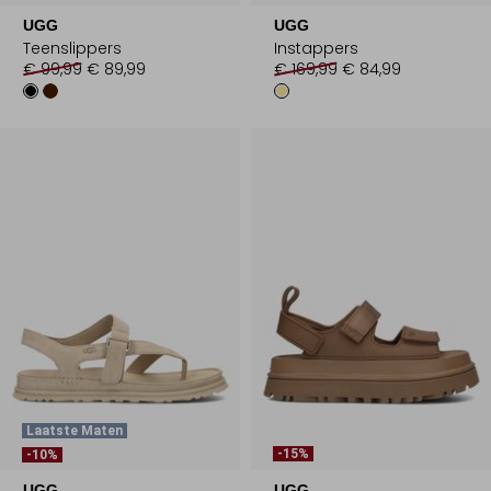
UGG
UGG
Teenslippers
Instappers
€ 99,99
€ 89,99
€ 169,99
€ 84,99
Laatste Maten
-15%
-10%
UGG
UGG