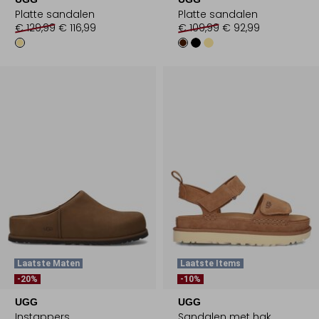
Platte sandalen
Platte sandalen
€ 129,99
€ 116,99
€ 109,99
€ 92,99
Laatste Maten
Laatste Items
-20%
-10%
UGG
UGG
Instappers
Sandalen met hak