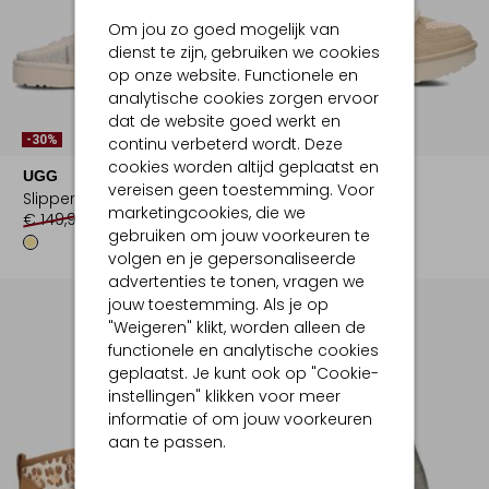
Om jou zo goed mogelijk van
dienst te zijn, gebruiken we cookies
op onze website. Functionele en
analytische cookies zorgen ervoor
dat de website goed werkt en
-30%
-30%
continu verbeterd wordt. Deze
cookies worden altijd geplaatst en
UGG
UGG
vereisen geen toestemming. Voor
Slippers
Lage sneakers
marketingcookies, die we
€ 149,99
€ 104,99
€ 159,99
€ 111,99
gebruiken om jouw voorkeuren te
volgen en je gepersonaliseerde
advertenties te tonen, vragen we
jouw toestemming. Als je op
"Weigeren" klikt, worden alleen de
functionele en analytische cookies
geplaatst. Je kunt ook op "Cookie-
instellingen" klikken voor meer
informatie of om jouw voorkeuren
aan te passen.