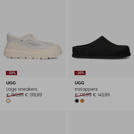
-30%
-20%
UGG
UGG
Lage sneakers
Instappers
€ 199,99
€ 139,99
€ 179,99
€ 143,99