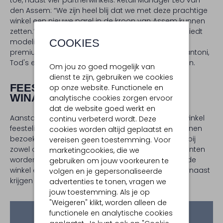
den Assem: “We zijn heel blij dat we met deze prachtige
winkel een nieuwe parel in de kroon van Assem kunnen
zetten.” De ruim 300 vierkante meter grote winkel biedt
COOKIES
modeliefhebbers alle ruimte om de uitgebreide
premium collectie van exclusieve merken, zoals Santoni,
Tod's en Magnanni, te ontdekken, voelen en passen.
Om jou zo goed mogelijk van
dienst te zijn, gebruiken we cookies
FEESTELIJKE OPENING MET
op onze website. Functionele en
WINACTIE
analytische cookies zorgen ervoor
dat de website goed werkt en
Aanstaande zaterdag wordt de opening van de winkel
continu verbeterd wordt. Deze
feestelijk gevierd met een hapje en drankje, en kunnen
cookies worden altijd geplaatst en
bezoekers meedoen aan een leuke winactie waarbij
vereisen geen toestemming. Voor
zowel dames als heren kans maken op prijzen. Klanten
marketingcookies, die we
worden geïnspireerd met de nieuwste collectie in de
gebruiken om jouw voorkeuren te
winkel en krijgen advies van ervaren stylisten. Daarnaast
volgen en je gepersonaliseerde
krijgen klanten bij een aankoop een leuke gift.
advertenties te tonen, vragen we
jouw toestemming. Als je op
"Weigeren" klikt, worden alleen de
functionele en analytische cookies
Omoda en Assem bundelen krachten