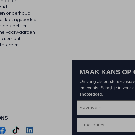
maat en
oud
 en onderhoud
er kortingscodes
e en klachten
ne voorwaarden
statement
tatement
MAAK KANS OP 
Ontvang als eerste exclusiev
en events. Schrijf je in voor
shoptegoed.
ONS