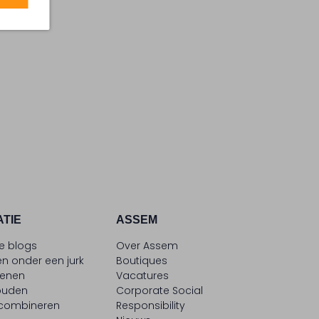
ATIE
ASSEM
le blogs
Over Assem
n onder een jurk
Boutiques
oenen
Vacatures
ouden
Corporate Social
 combineren
Responsibility