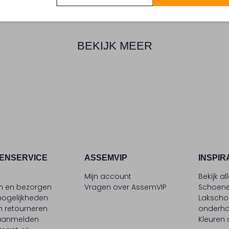
BEKIJK MEER
ENSERVICE
ASSEMVIP
INSPIR
t
Mijn account
Bekijk al
en en bezorgen
Vragen over AssemVIP
Schoene
ogelijkheden
Laksch
n retourneren
onderh
 aanmelden
Kleuren