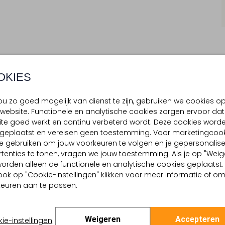
OKIES
BEZORGEN & RETOURNEREN
u zo goed mogelijk van dienst te zijn, gebruiken we cookies o
website. Functionele en analytische cookies zorgen ervoor dat
te goed werkt en continu verbeterd wordt. Deze cookies word
TELLING & PASVORM
d geplaatst en vereisen geen toestemming. Voor marketingcook
e gebruiken om jouw voorkeuren te volgen en je gepersonalis
tenties te tonen, vragen we jouw toestemming. Als je op "Weig
, worden alleen de functionele en analytische cookies geplaatst.
ook op "Cookie-instellingen" klikken voor meer informatie of o
euren aan te passen.
Weigeren
Accepteren
ie-instellingen