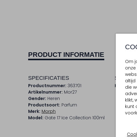
CO
PRODUCT INFORMATIE
Om jo
onze 
websi
SPECIFICATIES
SAMENS
altij
Productnummer:
363701
Kleur:
Wit
die w
Artikelnummer:
Mor27
adver
Gender:
Heren
klikt
Productsoort:
Parfum
kunt 
Merk:
Morph
voork
Model:
Gate 17 Ice Collection 100ml
Cook