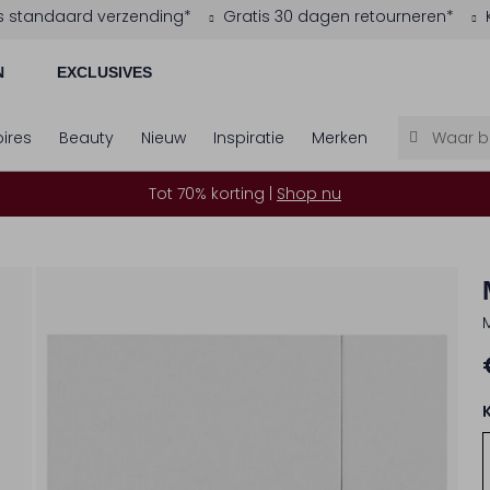
s standaard verzending*
Gratis 30 dagen retourneren*
N
EXCLUSIVES
ires
Beauty
Nieuw
Inspiratie
Merken
Tot 70% korting |
Shop nu