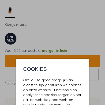
Kies je maat:
ONE
SIZE
Voor 6:00 uur besteld,
morgen in huis
Voeg toe
COOKIES
Bekijk winkelvoorraad
Om jou zo goed mogelijk van
Reserveer direct in een van onze 19 boutiques
dienst te zijn, gebruiken we cookies
op onze website. Functionele en
analytische cookies zorgen ervoor
dat de website goed werkt en
continu verbeterd wordt. Deze