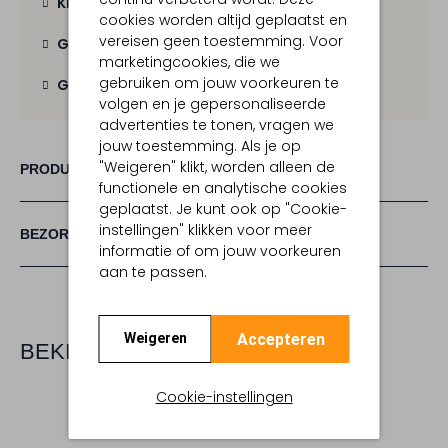
Kies zelf je bezorgmoment
cookies worden altijd geplaatst en
vereisen geen toestemming. Voor
Gratis verzending
vanaf € 100,-
marketingcookies, die we
gebruiken om jouw voorkeuren te
Gratis retour
binnen 30 dagen
volgen en je gepersonaliseerde
advertenties te tonen, vragen we
jouw toestemming. Als je op
"Weigeren" klikt, worden alleen de
PRODUCT INFORMATIE
functionele en analytische cookies
geplaatst. Je kunt ook op "Cookie-
instellingen" klikken voor meer
BEZORGEN & RETOURNEREN
informatie of om jouw voorkeuren
aan te passen.
Accepteren
Weigeren
BEKIJK MEER
Cookie-instellingen