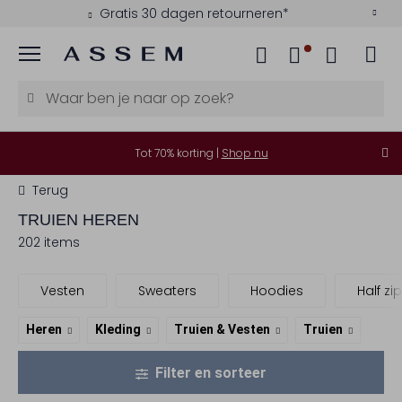
Kies zelf je bezorgmoment
Menu
Tot 70% korting |
Shop nu
Terug
TRUIEN HEREN
202 items
Vesten
Sweaters
Hoodies
Half zip
Heren
Kleding
Truien & Vesten
Truien
Filter en sorteer