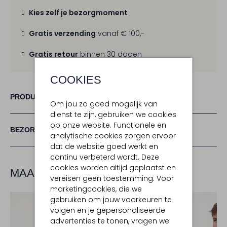
Kies zelf je bezorgmoment
Gratis verzending
vanaf € 100,-
Gratis retour
binnen 30 dagen
COOKIES
PRODUCT INFORMATIE
Om jou zo goed mogelijk van
dienst te zijn, gebruiken we cookies
op onze website. Functionele en
BEZORGEN & RETOURNEREN
analytische cookies zorgen ervoor
dat de website goed werkt en
continu verbeterd wordt. Deze
cookies worden altijd geplaatst en
MAAK JE LOOK COMPLEET
vereisen geen toestemming. Voor
marketingcookies, die we
gebruiken om jouw voorkeuren te
volgen en je gepersonaliseerde
advertenties te tonen, vragen we