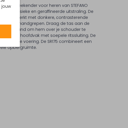
 Je
 SR175 reisweekender voor heren van STEFANO
m jouw
 een klassieke en geraffineerde uitstraling. De
n is afgewerkt met donkere, contrasterende
e stevige handgrepen. Draag de tas aan de
chouderband om hem over je schouder te
 het ruime hoofdvak met soepele ritssluiting. De
 een zachte voering. De SR175 combineert een
nele opbergruimte.