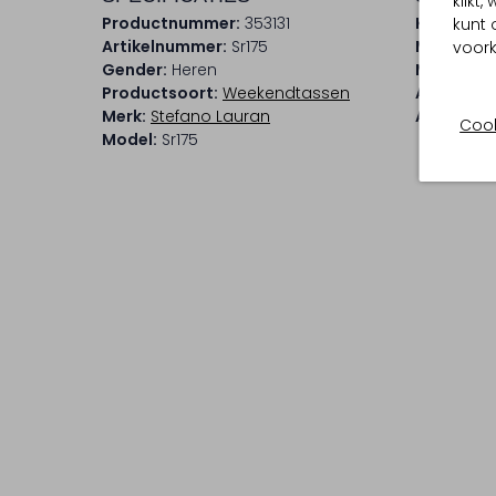
klikt
Productnummer:
353131
Kleur:
Brui
kunt 
Artikelnummer:
Sr175
Materiaal
voork
Gender:
Heren
Materiaal
Productsoort:
Weekendtassen
Afmeting
Merk:
Stefano Lauran
Afneemba
Cook
Model:
Sr175