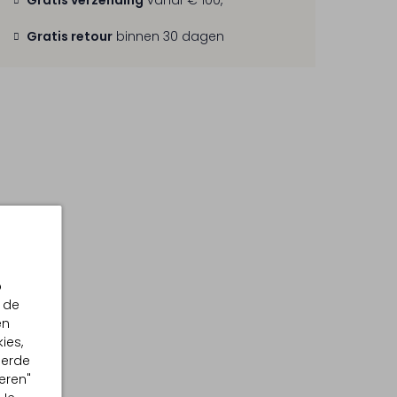
Gratis verzending
vanaf € 100,-
Gratis retour
binnen 30 dagen
p
 de
en
ies,
eerde
eren"