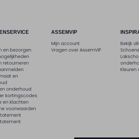
ENSERVICE
ASSEMVIP
INSPIR
t
Mijn account
Bekijk al
en en bezorgen
Vragen over AssemVIP
Schoene
ogelijkheden
Laksch
n retourneren
onderh
 aanmelden
Kleuren
maat en
oud
 en onderhoud
er kortingscodes
e en klachten
ne voorwaarden
statement
tatement