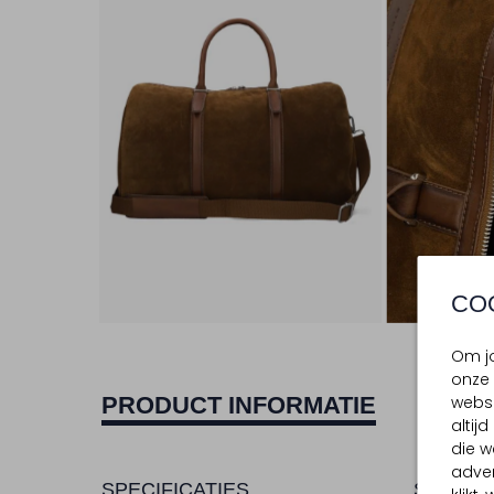
CO
Om jo
onze 
websi
PRODUCT INFORMATIE
altij
die w
adver
SPECIFICATIES
SAMENS