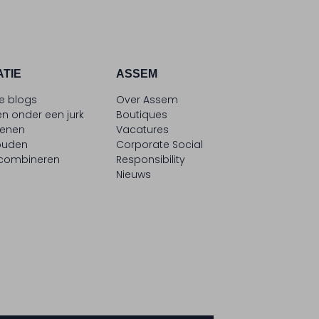
ATIE
ASSEM
le blogs
Over Assem
n onder een jurk
Boutiques
oenen
Vacatures
ouden
Corporate Social
 combineren
Responsibility
Nieuws