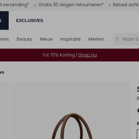
d verzending*
Gratis 30 dagen retourneren*
Betaal acht
N
EXCLUSIVES
ires
Beauty
Nieuw
Inspiratie
Merken
Tot 70% korting |
Shop nu
en