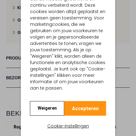
continu verbeterd wordt. Deze
Kies zelf je bezorgmoment
cookies worden altijd geplaatst en
vereisen geen toestemming. Voor
Gratis verzending
vanaf € 100,-
marketingcookies, die we
gebruiken om jouw voorkeuren te
Gratis retour
binnen 30 dagen
volgen en je gepersonaliseerde
advertenties te tonen, vragen we
jouw toestemming. Als je op
"Weigeren" klikt, worden alleen de
PRODUCT INFORMATIE
functionele en analytische cookies
geplaatst. Je kunt ook op "Cookie-
instellingen" klikken voor meer
BEZORGEN & RETOURNEREN
informatie of om jouw voorkeuren
aan te passen.
Accepteren
Weigeren
BEKIJK MEER
Cookie-instellingen
Rugtassen
Stefano Lauran
Suède