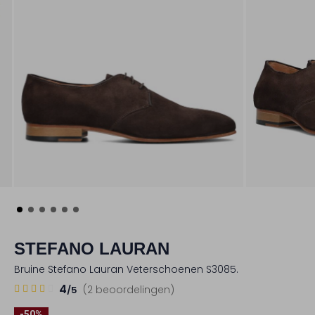
STEFANO LAURAN
Bruine Stefano Lauran Veterschoenen S3085.
2
4
4
(2 beoordelingen)
/5
Sterren
-50%