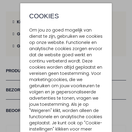
COOKIES
Kies zelf je bezorgmoment
Om jou zo goed mogelijk van
Gratis verzending
vanaf € 100,-
dienst te zijn, gebruiken we cookies
op onze website. Functionele en
Gratis retour
binnen 30 dagen
analytische cookies zorgen ervoor
dat de website goed werkt en
continu verbeterd wordt. Deze
cookies worden altijd geplaatst en
PRODUCT INFORMATIE
vereisen geen toestemming. Voor
marketingcookies, die we
gebruiken om jouw voorkeuren te
BEZORGEN & RETOURNEREN
volgen en je gepersonaliseerde
advertenties te tonen, vragen we
jouw toestemming. Als je op
(2)
"Weigeren" klikt, worden alleen de
2
4
BEOORDELINGEN
4
/5
functionele en analytische cookies
STERREN
geplaatst. Je kunt ook op "Cookie-
instellingen" klikken voor meer