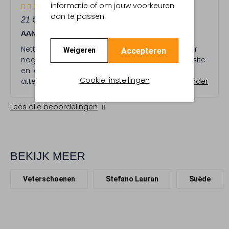
4
informatie of om jouw voorkeuren
(4)
S
aan te passen.
21 OKTOBER 2024
DOOR MARTIN HOUKES
t
AANKOOP STEFANO LAURAN
e
r
Nette, bruine veterschoen. Sterk afgeprijsd, maar
Accepteren
Weigeren
r
nog beschikbaar in mijn maat. Besteld via website
e
en laten bezorgen in Hillegersberg. Vriendelijke
n
Cookie-instellingen
attente bediening. rnWel jammer dat van den
Lees verder
Assem afscheid lijkt te hebben genomen van het
merk Stefano Lauran
Lees alle beoordelingen
BEKIJK MEER
Veterschoenen
Stefano Lauran
Suède