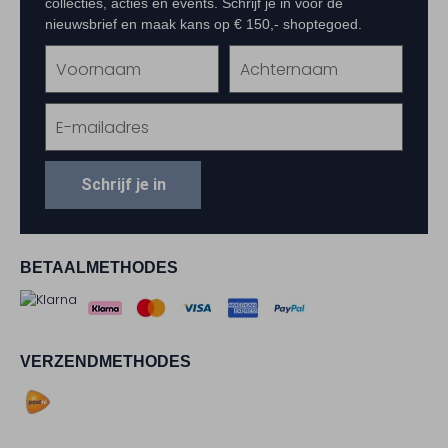
collecties, acties en events. Schrijf je in voor de
nieuwsbrief en maak kans op € 150,- shoptegoed.
Schrijf je in
BETAALMETHODES
VERZENDMETHODES