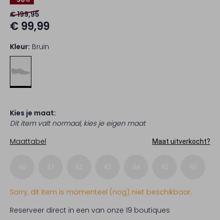
€ 199,95
€ 99,99
Kleur:
Bruin
Kies je maat:
Dit item valt normaal, kies je eigen maat
Maattabel
Maat uitverkocht?
40
41
42
43
44
45
46
Sorry, dit item is momenteel (nog) niet beschikbaar.
Reserveer direct in een van onze 19 boutiques