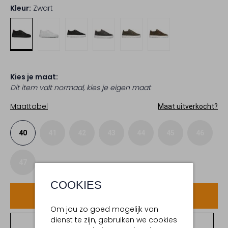
Kleur:
Zwart
Kies je maat:
Dit item valt normaal, kies je eigen maat
Maattabel
Maat uitverkocht?
40
41
42
43
44
45
46
47
COOKIES
Voeg toe
Om jou zo goed mogelijk van
dienst te zijn, gebruiken we cookies
Bekijk winkelvoorraad