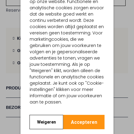
op onze website. Functionele en
analytische cookies zorgen ervoor
Reserveer direct in een van onze 19 boutiques
dat de website goed werkt en
continu verbeterd wordt. Deze
cookies worden altijd geplaatst en
vereisen geen toestemming. Voor
Kies zelf je bezorgmoment
marketingcookies, die we
gebruiken om jouw voorkeuren te
Gratis verzending
vanaf € 100,-
volgen en je gepersonaliseerde
advertenties te tonen, vragen we
Gratis retour
binnen 30 dagen
jouw toestemming. Als je op
"Weigeren" klikt, worden alleen de
functionele en analytische cookies
geplaatst. Je kunt ook op "Cookie-
PRODUCT INFORMATIE
instellingen" klikken voor meer
informatie of om jouw voorkeuren
aan te passen.
BEZORGEN & RETOURNEREN
Accepteren
Weigeren