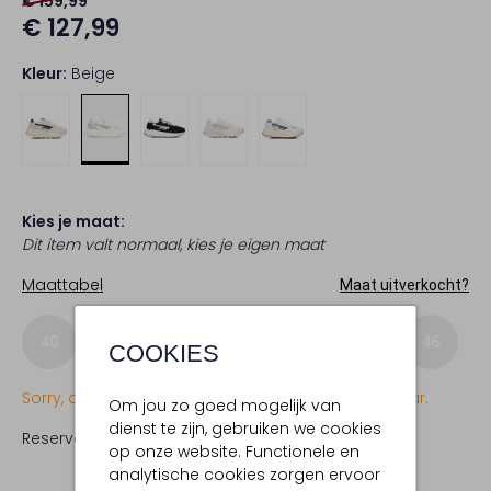
€ 159,99
€ 127,99
Kleur:
Beige
Kies je maat:
Dit item valt normaal, kies je eigen maat
Maattabel
Maat uitverkocht?
40
41
42
43
44
45
46
COOKIES
Sorry, dit item is momenteel (nog) niet beschikbaar.
Om jou zo goed mogelijk van
dienst te zijn, gebruiken we cookies
Reserveer direct in een van onze 19 boutiques
op onze website. Functionele en
analytische cookies zorgen ervoor