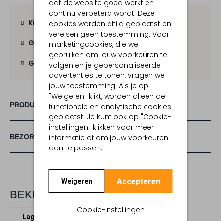
dat de website goed werkt en
continu verbeterd wordt. Deze
Kies zelf je bezorgmoment
cookies worden altijd geplaatst en
vereisen geen toestemming. Voor
Gratis verzending
vanaf € 100,-
marketingcookies, die we
gebruiken om jouw voorkeuren te
Gratis retour
binnen 30 dagen
volgen en je gepersonaliseerde
advertenties te tonen, vragen we
jouw toestemming. Als je op
"Weigeren" klikt, worden alleen de
PRODUCT INFORMATIE
functionele en analytische cookies
geplaatst. Je kunt ook op "Cookie-
instellingen" klikken voor meer
BEZORGEN & RETOURNEREN
informatie of om jouw voorkeuren
aan te passen.
Accepteren
Weigeren
BEKIJK MEER
Cookie-instellingen
Lage sneakers
Hi-Tec
Suède