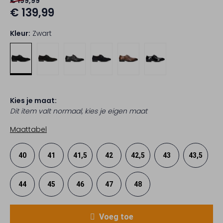
€ 199,99
€ 139,99
Kleur:
Zwart
Kies je maat:
Dit item valt normaal, kies je eigen maat
Maattabel
40
41
41,5
42
42,5
43
43,5
44
45
46
47
48
Voeg toe