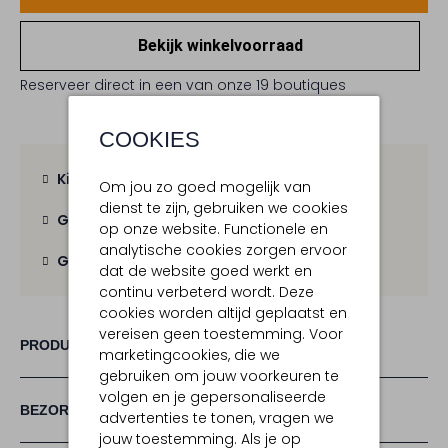
Bekijk winkelvoorraad
Reserveer direct in een van onze 19 boutiques
COOKIES
Kies zelf je bezorgmoment
Om jou zo goed mogelijk van
dienst te zijn, gebruiken we cookies
Gratis verzending
vanaf € 100,-
op onze website. Functionele en
analytische cookies zorgen ervoor
Gratis retour
binnen 30 dagen
dat de website goed werkt en
continu verbeterd wordt. Deze
cookies worden altijd geplaatst en
vereisen geen toestemming. Voor
PRODUCT INFORMATIE
marketingcookies, die we
gebruiken om jouw voorkeuren te
volgen en je gepersonaliseerde
BEZORGEN & RETOURNEREN
advertenties te tonen, vragen we
jouw toestemming. Als je op