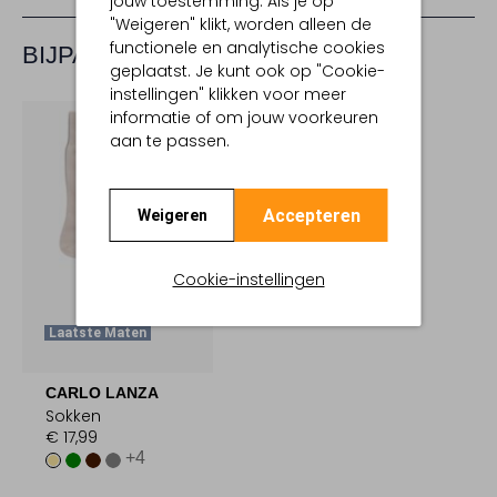
jouw toestemming. Als je op
"Weigeren" klikt, worden alleen de
functionele en analytische cookies
BIJPASSENDE PRODUCTEN
geplaatst. Je kunt ook op "Cookie-
instellingen" klikken voor meer
informatie of om jouw voorkeuren
aan te passen.
Accepteren
Weigeren
Cookie-instellingen
Laatste Maten
CARLO LANZA
Sokken
€ 17,99
+4