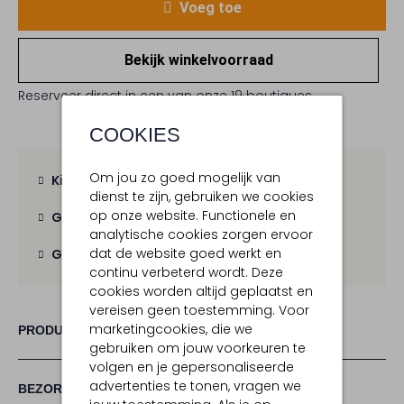
Voeg toe
Bekijk winkelvoorraad
Reserveer direct in een van onze 19 boutiques
COOKIES
Om jou zo goed mogelijk van
Kies zelf je bezorgmoment
dienst te zijn, gebruiken we cookies
op onze website. Functionele en
Gratis verzending
vanaf € 100,-
analytische cookies zorgen ervoor
dat de website goed werkt en
Gratis retour
binnen 30 dagen
continu verbeterd wordt. Deze
cookies worden altijd geplaatst en
vereisen geen toestemming. Voor
marketingcookies, die we
PRODUCT INFORMATIE
gebruiken om jouw voorkeuren te
volgen en je gepersonaliseerde
advertenties te tonen, vragen we
BEZORGEN & RETOURNEREN