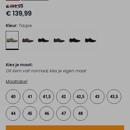
€ 199,99
€ 139,99
Kleur:
Taupe
Kies je maat:
Dit item valt normaal, kies je eigen maat
Maattabel
40
41
41,5
42
42,5
43
43,5
44
45
46
47
48