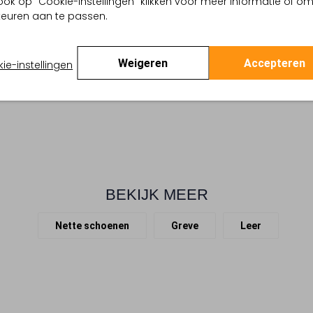
ook op "Cookie-instellingen" klikken voor meer informatie of o
gnac
euren aan te passen.
 buitenkant:
Leer
Weigeren
Accepteren
ie-instellingen
BEKIJK MEER
Nette schoenen
Greve
Leer