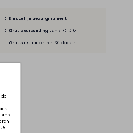
Kies zelf je bezorgmoment
Gratis verzending
vanaf € 100,-
Gratis retour
binnen 30 dagen
p
 de
en
ies,
eerde
eren"
 Je