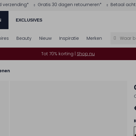
d verzending*
Gratis 30 dagen retourneren*
Betaal acht
N
EXCLUSIVES
ires
Beauty
Nieuw
Inspiratie
Merken
Tot 70% korting |
Shop nu
enen