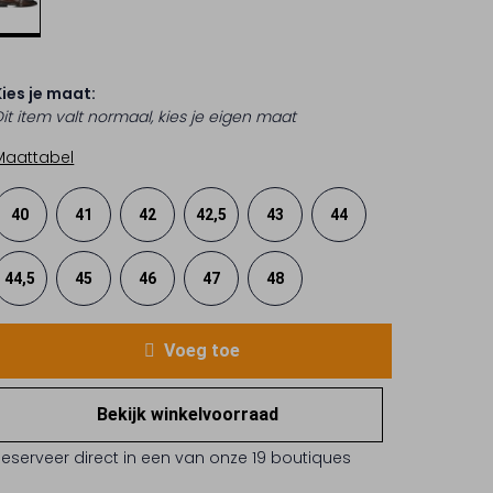
Kies je maat:
Dit item valt normaal, kies je eigen maat
Maattabel
40
41
42
42,5
43
44
44,5
45
46
47
48
Voeg toe
Bekijk winkelvoorraad
Reserveer direct in een van onze 19 boutiques