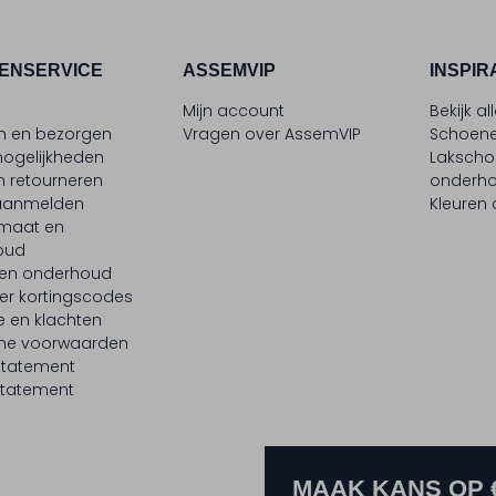
ENSERVICE
ASSEMVIP
INSPIR
t
Mijn account
Bekijk al
en en bezorgen
Vragen over AssemVIP
Schoene
ogelijkheden
Laksch
n retourneren
onderh
 aanmelden
Kleuren
maat en
oud
 en onderhoud
er kortingscodes
e en klachten
ne voorwaarden
statement
tatement
MAAK KANS OP 