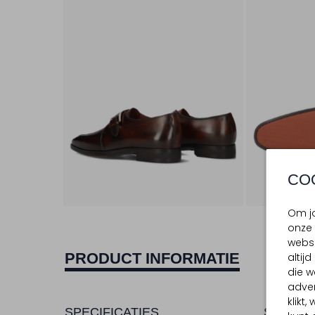
CO
Om jo
onze 
websi
PRODUCT INFORMATIE
altij
die w
adver
klikt
SPECIFICATIES
SAMENS