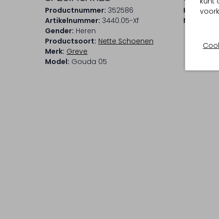
kunt 
Productnummer:
352586
Kleur:
Co
voork
Artikelnummer:
3440.05-Xf
Materiaal
Gender:
Heren
Productsoort:
Nette Schoenen
Cook
Merk:
Greve
Model:
Gouda 05