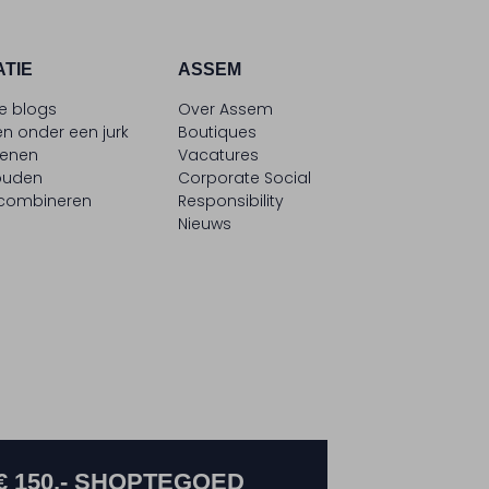
ATIE
ASSEM
le blogs
Over Assem
n onder een jurk
Boutiques
oenen
Vacatures
ouden
Corporate Social
 combineren
Responsibility
Nieuws
€ 150,- SHOPTEGOED