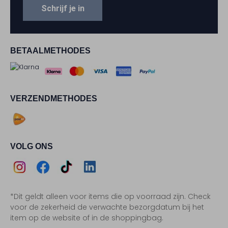
Schrijf je in
BETAALMETHODES
VERZENDMETHODES
VOLG ONS
Assem
Assem
Assem
Assem
*Dit geldt alleen voor items die op voorraad zijn. Check
Instagram
Facebook
TikTok
LinkedIn
voor de zekerheid de verwachte bezorgdatum bij het
item op de website of in de shoppingbag.