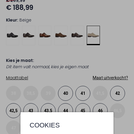
€ 269,99
€ 188,99
Kleur:
Beige
Kies je maat:
Dit item valt normaal, kies je eigen maat
Maattabel
Maat uitverkocht?
38
38,5
39
40
41
41,5
42
42,5
43
43,5
44
45
46
46,5
COOKIES
47
47,5
48
48,5