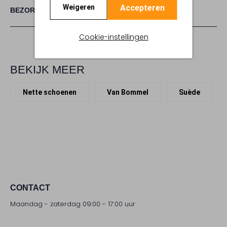
Accepteren
Weigeren
BEZORGEN & RETOURNEREN
Cookie-instellingen
BEKIJK MEER
Nette schoenen
Van Bommel
Suède
CONTACT
Maandag - zaterdag 09:00 - 17:00 uur