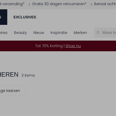
d verzending*
Gratis 30 dagen retourneren*
Betaal acht
N
EXCLUSIVES
ires
Beauty
Nieuw
Inspiratie
Merken
Tot 70% korting |
Shop nu
HEREN
3 items
ge laarzen