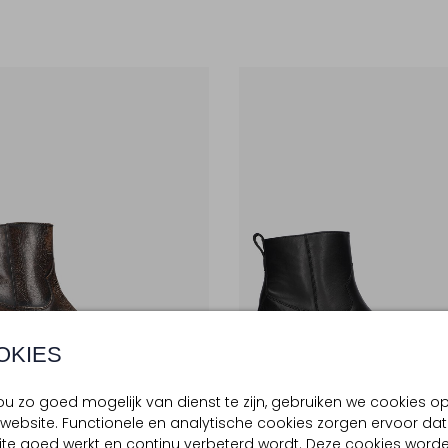
OKIES
u zo goed mogelijk van dienst te zijn, gebruiken we cookies o
e Items
Laatste Item
website. Functionele en analytische cookies zorgen ervoor dat
-50%
te goed werkt en continu verbeterd wordt. Deze cookies word