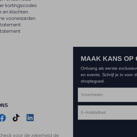
er kortingscodes
e en klachten
ne voorwaarden
statement
tatement
MAAK KANS OP 
Ontvang als eerste exclusiev
en events. Schrijf je in voor
shoptegoed.
ONS
m
Assem
Assem
Assem
. Check voor de zekerheid de