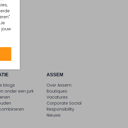
ies,
eerde
eren"
 Je
m jouw
ATIE
ASSEM
le blogs
Over Assem
n onder een jurk
Boutiques
oenen
Vacatures
ouden
Corporate Social
 combineren
Responsibility
Nieuws