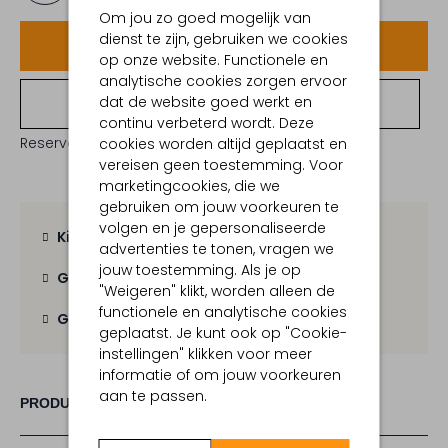
Om jou zo goed mogelijk van
dienst te zijn, gebruiken we cookies
Voeg toe
op onze website. Functionele en
analytische cookies zorgen ervoor
dat de website goed werkt en
Bekijk winkelvoorraad
continu verbeterd wordt. Deze
Reserveer direct in een van onze 19 boutiques
cookies worden altijd geplaatst en
vereisen geen toestemming. Voor
marketingcookies, die we
gebruiken om jouw voorkeuren te
volgen en je gepersonaliseerde
Kies zelf je bezorgmoment
advertenties te tonen, vragen we
jouw toestemming. Als je op
Gratis verzending
vanaf € 100,-
"Weigeren" klikt, worden alleen de
functionele en analytische cookies
Gratis retour
binnen 30 dagen
geplaatst. Je kunt ook op "Cookie-
instellingen" klikken voor meer
informatie of om jouw voorkeuren
aan te passen.
PRODUCT INFORMATIE