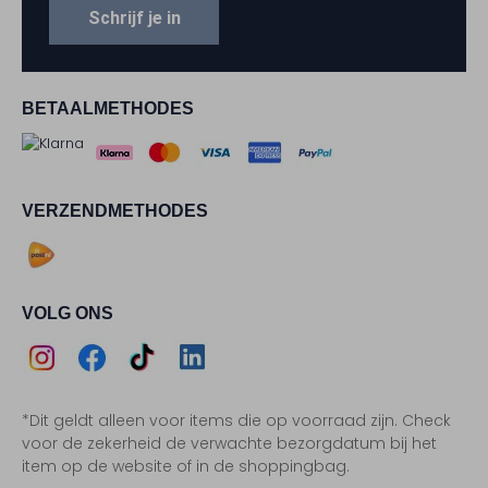
Schrijf je in
BETAALMETHODES
VERZENDMETHODES
VOLG ONS
Assem
Assem
Assem
Assem
*Dit geldt alleen voor items die op voorraad zijn. Check
Instagram
Facebook
TikTok
LinkedIn
voor de zekerheid de verwachte bezorgdatum bij het
item op de website of in de shoppingbag.