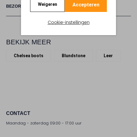
Accepteren
Weigeren
BEZORGEN & RETOURNEREN
Cookie-instellingen
BEKIJK MEER
Chelsea boots
Blundstone
Leer
CONTACT
Maandag - zaterdag 09:00 - 17:00 uur