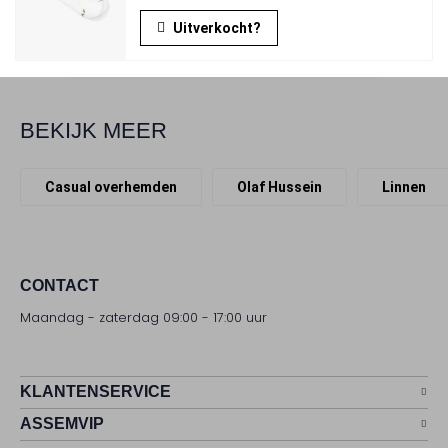
Uitverkocht?
Cookie-instellingen
BEKIJK MEER
Casual overhemden
Olaf Hussein
Linnen
CONTACT
Maandag - zaterdag 09:00 - 17:00 uur
KLANTENSERVICE
ASSEMVIP