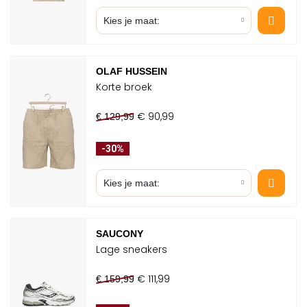
Kies je maat:
OLAF HUSSEIN
Korte broek
€ 90,99
€ 129,99
-30%
Kies je maat:
SAUCONY
Lage sneakers
COOKIES
€ 111,99
€ 159,99
Om jou zo goed mogelijk van
dienst te zijn, gebruiken we cookies