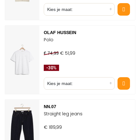
Kies je maat:
OLAF HUSSEIN
Polo
€ 51,99
€ 74,99
-30%
Kies je maat:
COOKIES
NN.07
Straight leg jeans
Om jou zo goed mogelijk van
dienst te zijn, gebruiken we cookies
€ 189,99
op onze website. Functionele en
analytische cookies zorgen ervoor