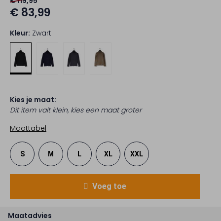
€ 119,95
€ 83,99
Kleur:
Zwart
Kies je maat:
Dit item valt klein, kies een maat groter
Maattabel
S
M
L
XL
XXL
Voeg toe
Maatadvies