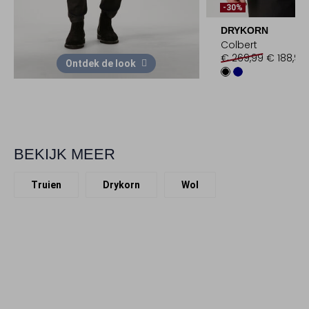
-30%
DRYKORN
Colbert
€ 269,99
€ 188,99
Ontdek de look
BEKIJK MEER
Truien
Drykorn
Wol