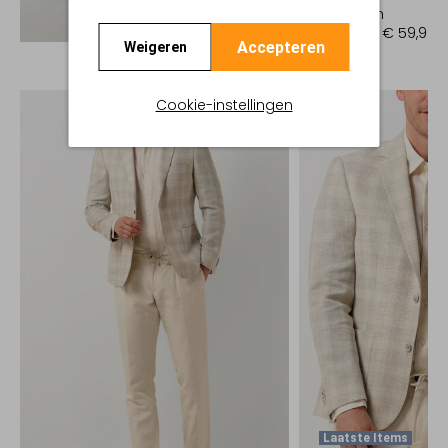
Pantalon
Ontdek de look
€ 149,95
€ 59,99
Accepteren
Weigeren
Cookie-instellingen
Laatste Items