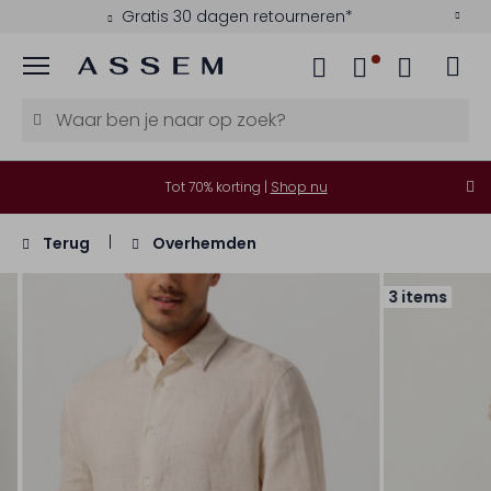
Gratis 30 dagen retourneren*
Menu
Tot 70% korting |
Shop nu
Terug
Overhemden
3 items