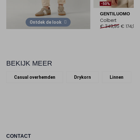
-50%
GENTILUOMO
Colbert
Ontdek de look
€ 349,95
€ 174,95
BEKIJK MEER
Casual overhemden
Drykorn
Linnen
CONTACT