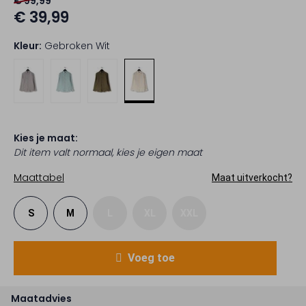
€ 99,99
€ 39,99
Kleur:
Gebroken Wit
Kies je maat:
Dit item valt normaal, kies je eigen maat
Maattabel
Maat uitverkocht?
S
M
L
XL
XXL
Voeg toe
Maatadvies