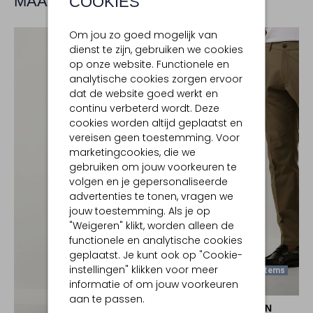
MAAK JE LOOK COMPLEET
COOKIES
Om jou zo goed mogelijk van
dienst te zijn, gebruiken we cookies
op onze website. Functionele en
analytische cookies zorgen ervoor
dat de website goed werkt en
continu verbeterd wordt. Deze
cookies worden altijd geplaatst en
vereisen geen toestemming. Voor
marketingcookies, die we
gebruiken om jouw voorkeuren te
volgen en je gepersonaliseerde
advertenties te tonen, vragen we
jouw toestemming. Als je op
"Weigeren" klikt, worden alleen de
functionele en analytische cookies
geplaatst. Je kunt ook op "Cookie-
instellingen" klikken voor meer
Laatste Items
informatie of om jouw voorkeuren
-60%
aan te passen.
DRYKORN