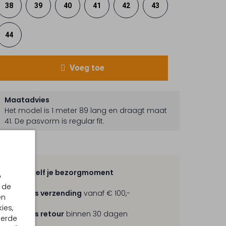
38
39
40
41
42
43
44
Voeg toe
Maatadvies
Het model is 1 meter 89 lang en draagt maat
41.
De pasvorm is
regular fit
.
Kies zelf je bezorgmoment
p
 de
Gratis verzending
vanaf € 100,-
en
ies,
Gratis retour
binnen 30 dagen
eerde