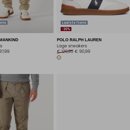
tems
Laatste Items
-30%
 MANKIND
POLO RALPH LAUREN
ns
Lage sneakers
87,99
€ 129,95
€ 90,99