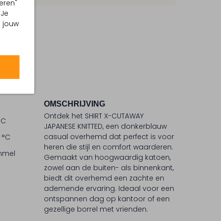
eren"
 Je
m jouw
OMSCHRIJVING
Ontdek het SHIRT X-CUTAWAY
°C
JAPANESE KNITTED, een donkerblauw
casual overhemd dat perfect is voor
 °C
heren die stijl en comfort waarderen.
ommel
Gemaakt van hoogwaardig katoen,
zowel aan de buiten- als binnenkant,
biedt dit overhemd een zachte en
ademende ervaring. Ideaal voor een
ontspannen dag op kantoor of een
gezellige borrel met vrienden.
Combineer het met een nette chino