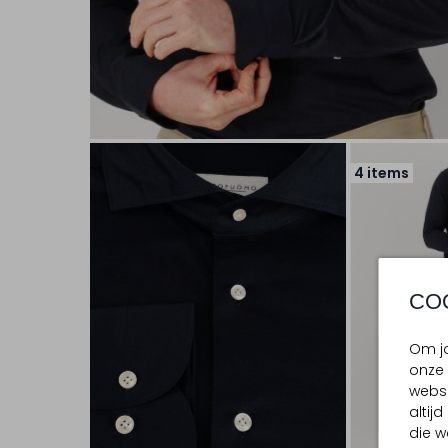
4 items
CO
Om jo
onze 
websi
altij
die w