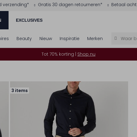
d verzending*
Gratis 30 dagen retourneren*
Betaal acht
N
EXCLUSIVES
ires
Beauty
Nieuw
Inspiratie
Merken
Tot 70% korting |
Shop nu
3 items