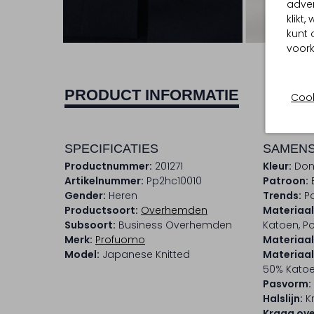
adver
klikt
Ont
kunt 
voork
PRODUCT INFORMATIE
Cook
SPECIFICATIES
SAMENS
Productnummer:
201271
Kleur:
Don
Artikelnummer:
Pp2hc10010
Patroon:
Gender:
Heren
Trends:
Pa
Productsoort:
Overhemden
Materiaal
Subsoort:
Business Overhemden
Katoen, Po
Merk:
Profuomo
Materiaal
Model:
Japanese Knitted
Materiaa
50% Katoe
Pasvorm:
Halslijn:
K
Kraag ov