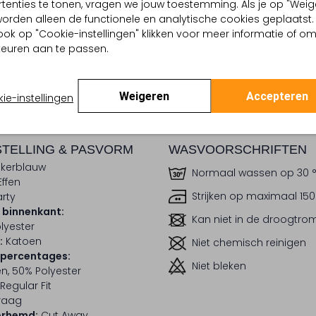
tenties te tonen, vragen we jouw toestemming. Als je op "Weig
, worden alleen de functionele en analytische cookies geplaatst.
dek de look
Ontdek de look
ook op "Cookie-instellingen" klikken voor meer informatie of o
euren aan te passen.
BEZORGEN & RETOURNEREN
Weigeren
Accepteren
ie-instellingen
TELLING & PASVORM
WASVOORSCHRIFTEN
kerblauw
Normaal wassen op 30 
Effen
Strijken op maximaal 150
rty
 binnenkant:
Kan niet in de droogtr
lyester
:
Katoen
Niet chemisch reinigen
lpercentages:
Niet bleken
n, 50% Polyester
Regular Fit
raag
erhemd:
Cut Away