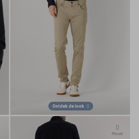
Ontdek de look
Pauze