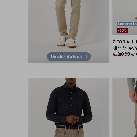
Laatste I
-60%
7 FOR ALL
Slim fit jea
€ 219,99
€ 
Ontdek de look