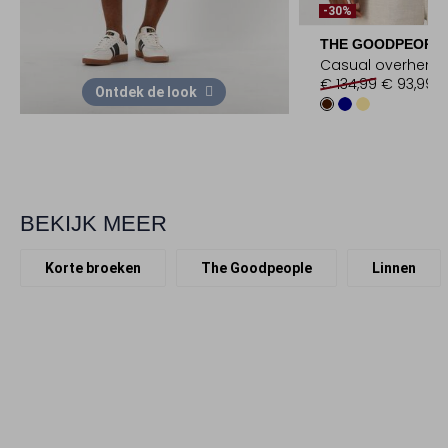
-30%
THE GOODPEOPL
Casual overhem
€ 134,99
€ 93,99
Ontdek de look
BEKIJK MEER
Korte broeken
The Goodpeople
Linnen