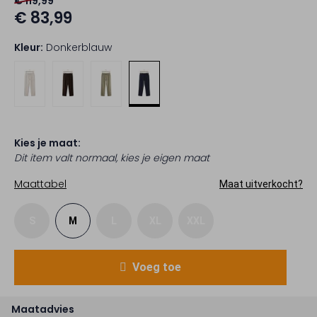
€ 119,99
€ 83,99
Kleur:
Donkerblauw
Kies je maat:
Dit item valt normaal, kies je eigen maat
Maattabel
Maat uitverkocht?
S
M
L
XL
XXL
Voeg toe
Maatadvies