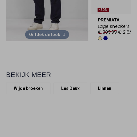
-30%
PREMIATA
Lage sneakers
€ 309,99
€ 216,99
Ontdek de look
BEKIJK MEER
Wijde broeken
Les Deux
Linnen