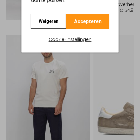
aan te passen.
Casual overhem
€ 109,99
€ 54,99
Ontdek de look
Accepteren
Weigeren
Cookie-instellingen