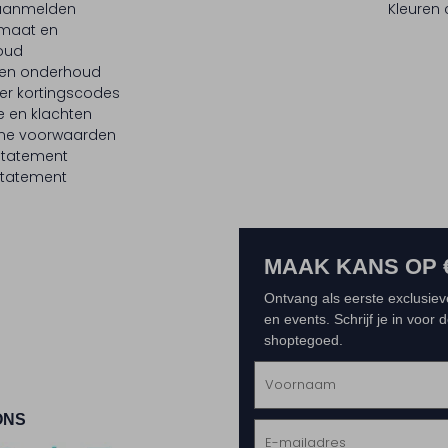
 aanmelden
Kleuren
maat en
oud
 en onderhoud
er kortingscodes
e en klachten
ne voorwaarden
statement
tatement
MAAK KANS OP 
Ontvang als eerste exclusiev
en events. Schrijf je in voor
shoptegoed.
ONS