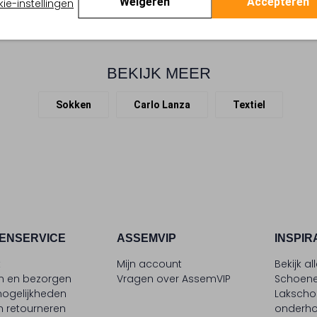
Weigeren
Accepteren
ie-instellingen
BEKIJK MEER
Sokken
Carlo Lanza
Textiel
ENSERVICE
ASSEMVIP
INSPIR
t
Mijn account
Bekijk al
en en bezorgen
Vragen over AssemVIP
Schoene
ogelijkheden
Laksch
n retourneren
onderh