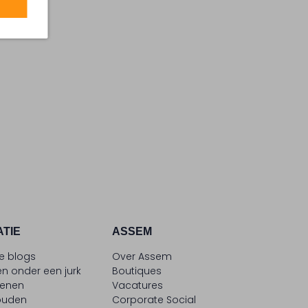
ATIE
ASSEM
le blogs
Over Assem
n onder een jurk
Boutiques
oenen
Vacatures
ouden
Corporate Social