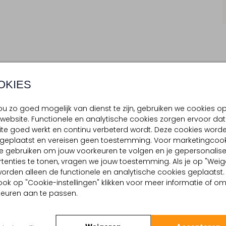
OKIES
BEZORGEN & RETOURNEREN
u zo goed mogelijk van dienst te zijn, gebruiken we cookies o
website. Functionele en analytische cookies zorgen ervoor dat
TELLING & PASVORM
OMSCHRIJVING
te goed werkt en continu verbeterd wordt. Deze cookies word
Ontdek de 400 INVISIBLE sokk
d geplaatst en vereisen geen toestemming. Voor marketingcook
sokken onzichtbaar in je sne
 buitenkant:
Textiel
e gebruiken om jouw voorkeuren te volgen en je gepersonalis
verzorgde look met blote enke
tenties te tonen, vragen we jouw toestemming. Als je op "Weig
en omsluit je voet comfortabe
, worden alleen de functionele en analytische cookies geplaatst.
naadloos aansluit bij iedere 
ook op "Cookie-instellingen" klikken voor meer informatie of o
toe aan jouw dagelijkse stijl.
euren aan te passen.