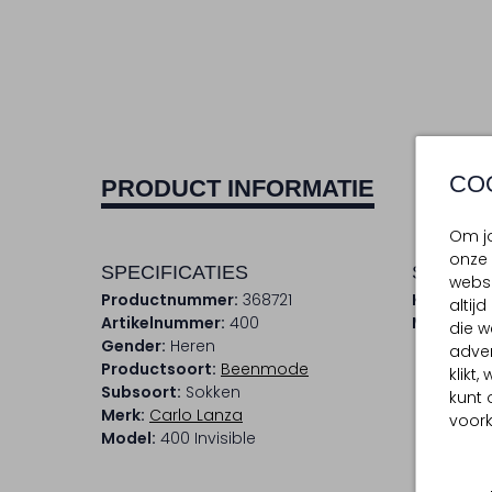
CO
PRODUCT INFORMATIE
Om jo
onze 
SPECIFICATIES
SAMENS
websi
Productnummer:
368721
Kleur:
Wit
altij
Artikelnummer:
400
Materiaal
die w
Gender:
Heren
adver
Productsoort:
Beenmode
klikt
Subsoort:
Sokken
kunt 
Merk:
Carlo Lanza
voork
Model:
400 Invisible