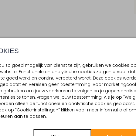
OKIES
BEZORGEN & RETOURNEREN
u zo goed mogelijk van dienst te zijn, gebruiken we cookies o
website. Functionele en analytische cookies zorgen ervoor dat
TELLING & PASVORM
OMSCHRIJVING
te goed werkt en continu verbeterd wordt. Deze cookies word
Ontdek de bruine 400 INVISIB
n
d geplaatst en vereisen geen toestemming. Voor marketingcook
sokken zijn laag uitgesneden
 buitenkant:
Textiel
e gebruiken om jouw voorkeuren te volgen en je gepersonalis
de hele dag van de zachte st
tenties te tonen, vragen we jouw toestemming. Als je op "Weig
instappers of andere lage s
, worden alleen de functionele en analytische cookies geplaatst.
fris en je uitstraling verzorgd.
ook op "Cookie-instellingen" klikken voor meer informatie of o
euren aan te passen.