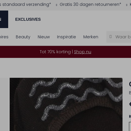
s standaard verzending*
Gratis 30 dagen retourneren*
N
EXCLUSIVES
ires
Beauty
Nieuw
Inspiratie
Merken
Tot 70% korting |
Shop nu