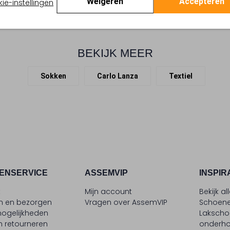
Weigeren
Accepteren
ie-instellingen
BEKIJK MEER
Sokken
Carlo Lanza
Textiel
ENSERVICE
ASSEMVIP
INSPIR
t
Mijn account
Bekijk al
en en bezorgen
Vragen over AssemVIP
Schoene
ogelijkheden
Laksch
n retourneren
onderh