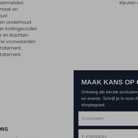
 aanmelden
Kleuren
maat en
oud
 en onderhoud
er kortingscodes
e en klachten
ne voorwaarden
statement
tatement
MAAK KANS OP 
Ontvang als eerste exclusiev
en events. Schrijf je in voor
shoptegoed.
ONS