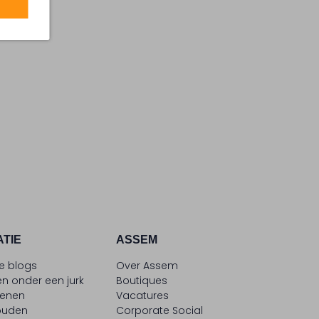
ATIE
ASSEM
le blogs
Over Assem
n onder een jurk
Boutiques
oenen
Vacatures
ouden
Corporate Social