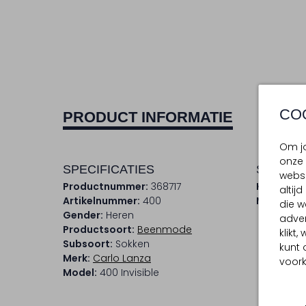
CO
PRODUCT INFORMATIE
Om jo
onze 
SPECIFICATIES
SAMENS
websi
Productnummer:
368717
Kleur:
Brui
altij
Artikelnummer:
400
Materiaal
die w
Gender:
Heren
adver
Productsoort:
Beenmode
klikt
Subsoort:
Sokken
kunt 
Merk:
Carlo Lanza
voork
Model:
400 Invisible