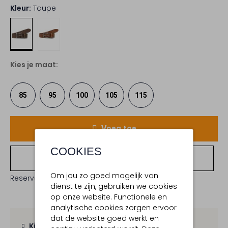
Kleur:
Taupe
Kies je maat:
85
95
100
105
115
Voeg toe
COOKIES
Bekijk winkelvoorraad
Om jou zo goed mogelijk van
Reserveer direct in een van onze 19 boutiques
dienst te zijn, gebruiken we cookies
op onze website. Functionele en
analytische cookies zorgen ervoor
dat de website goed werkt en
Kies zelf je bezorgmoment