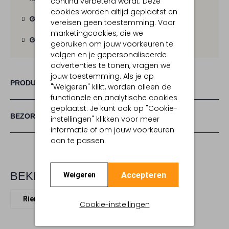
continu verbeterd wordt. Deze
cookies worden altijd geplaatst en
Gratis verzending
vanaf € 100,-
vereisen geen toestemming. Voor
marketingcookies, die we
Gratis retour
binnen 30 dagen
gebruiken om jouw voorkeuren te
volgen en je gepersonaliseerde
advertenties te tonen, vragen we
jouw toestemming. Als je op
PRODUCT INFORMATIE
"Weigeren" klikt, worden alleen de
functionele en analytische cookies
geplaatst. Je kunt ook op "Cookie-
BEZORGEN & RETOURNEREN
instellingen" klikken voor meer
informatie of om jouw voorkeuren
aan te passen.
BEKIJK MEER
Accepteren
Weigeren
Riemen
Stefano Lauran
Leer
Cookie-instellingen