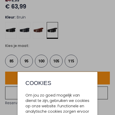
€ 79,99
€ 63,99
Kleur:
Bruin
Kies je maat:
85
95
100
105
115
Voeg toe
COOKIES
Bekijk winkelvoorraad
Om jou zo goed mogelijk van
dienst te zijn, gebruiken we cookies
Reserveer direct in een van onze 19 boutiques
op onze website. Functionele en
analytische cookies zorgen ervoor