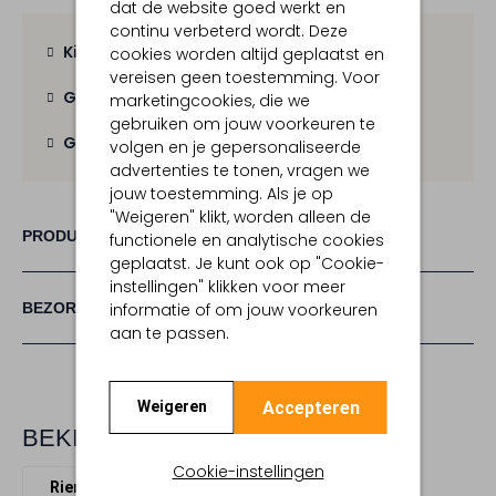
dat de website goed werkt en
continu verbeterd wordt. Deze
Kies zelf je bezorgmoment
cookies worden altijd geplaatst en
vereisen geen toestemming. Voor
Gratis verzending
vanaf € 100,-
marketingcookies, die we
gebruiken om jouw voorkeuren te
Gratis retour
binnen 30 dagen
volgen en je gepersonaliseerde
advertenties te tonen, vragen we
jouw toestemming. Als je op
"Weigeren" klikt, worden alleen de
PRODUCT INFORMATIE
functionele en analytische cookies
geplaatst. Je kunt ook op "Cookie-
instellingen" klikken voor meer
informatie of om jouw voorkeuren
BEZORGEN & RETOURNEREN
aan te passen.
Accepteren
Weigeren
BEKIJK MEER
Cookie-instellingen
Riemen
Stefano Lauran
Leer