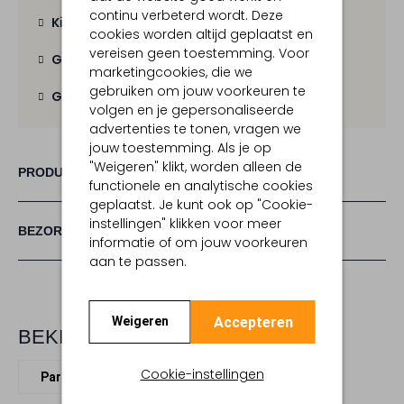
continu verbeterd wordt. Deze
Kies zelf je bezorgmoment
cookies worden altijd geplaatst en
vereisen geen toestemming. Voor
Gratis verzending
vanaf € 100,-
marketingcookies, die we
gebruiken om jouw voorkeuren te
Gratis retour
binnen 30 dagen
volgen en je gepersonaliseerde
advertenties te tonen, vragen we
jouw toestemming. Als je op
"Weigeren" klikt, worden alleen de
PRODUCT INFORMATIE
functionele en analytische cookies
geplaatst. Je kunt ook op "Cookie-
instellingen" klikken voor meer
BEZORGEN & RETOURNEREN
informatie of om jouw voorkeuren
aan te passen.
Accepteren
Weigeren
BEKIJK MEER
Cookie-instellingen
Parfum
Morph