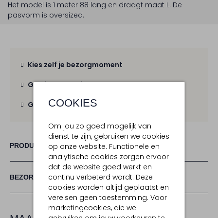
Het model is 1 meter 88 lang en draagt maat L.
De
pasvorm is
oversized
.
Kies zelf je bezorgmoment
Gratis verzending
vanaf € 100,-
COOKIES
Gratis retour
binnen 30 dagen
Om jou zo goed mogelijk van
dienst te zijn, gebruiken we cookies
PRODUCT INFORMATIE
op onze website. Functionele en
analytische cookies zorgen ervoor
dat de website goed werkt en
continu verbeterd wordt. Deze
BEZORGEN & RETOURNEREN
cookies worden altijd geplaatst en
vereisen geen toestemming. Voor
marketingcookies, die we