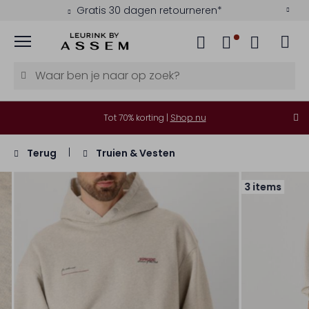
Gratis 30 dagen retourneren*
Menu
Tot 70% korting |
Shop nu
Terug
Truien & Vesten
3 items