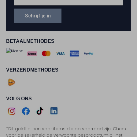
Schrijf je in
BETAALMETHODES
VERZENDMETHODES
VOLG ONS
Assem
Assem
Assem
Assem
*Dit geldt alleen voor items die op voorraad zijn. Check
Instagram
Facebook
TikTok
LinkedIn
voor de zekerheid de verwachte bezorgdatum bij het