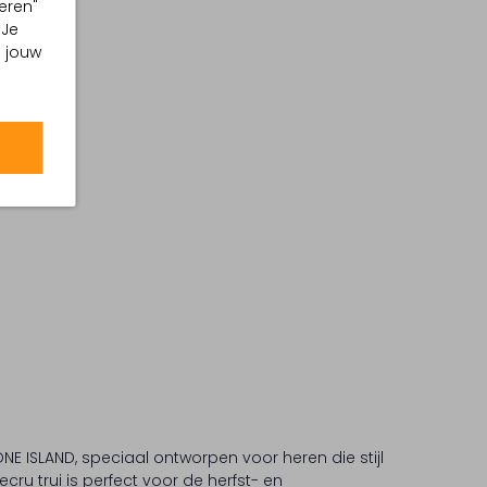
eren"
 Je
m jouw
NE ISLAND, speciaal ontworpen voor heren die stijl
ru trui is perfect voor de herfst- en