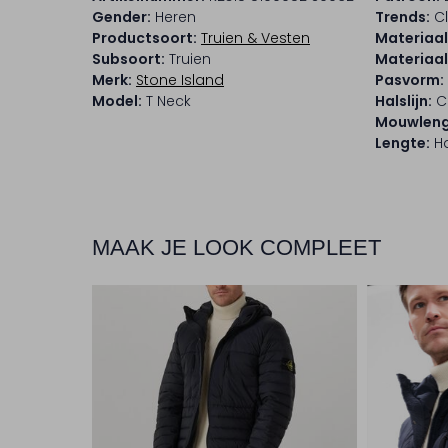
Gender:
Heren
Trends:
Cl
Productsoort:
Truien & Vesten
Materiaal
Subsoort:
Truien
Materiaa
Merk:
Stone Island
Pasvorm:
Model:
T Neck
Halslijn:
C
Mouwleng
Lengte:
Ha
MAAK JE LOOK COMPLEET