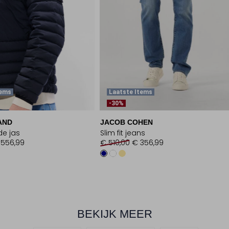
tems
Laatste Items
-30%
AND
JACOB COHEN
e jas
Slim fit jeans
 556,99
€ 510,00
€ 356,99
BEKIJK MEER