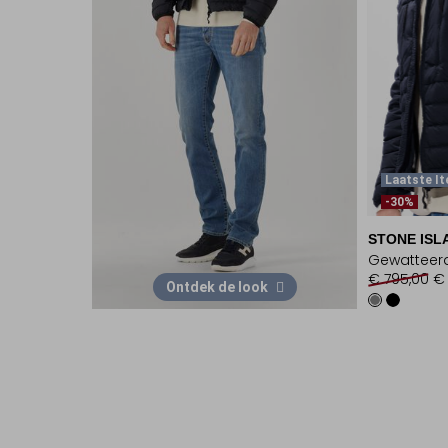
Laatste I
-30%
STONE ISL
Gewatteerd
€ 795,00
€
Ontdek de look