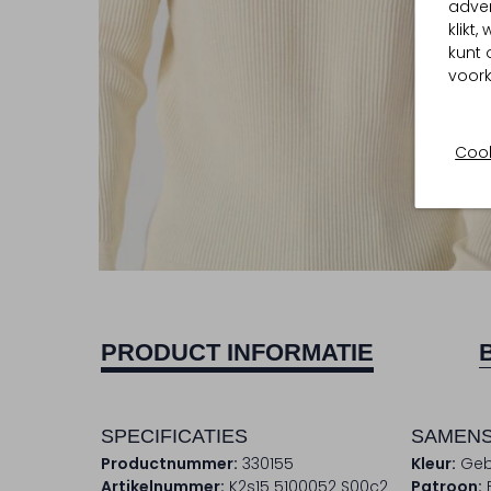
adver
klikt
kunt 
voork
Cook
PRODUCT INFORMATIE
SPECIFICATIES
SAMENS
Productnummer:
330155
Kleur:
Geb
Artikelnummer:
K2s15 5100052 S00c2
Patroon: