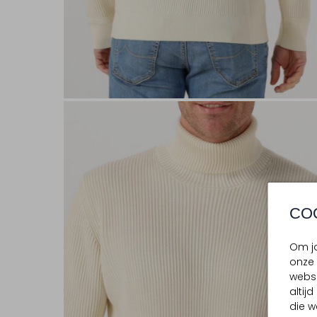
CO
Om jo
onze 
websi
altij
die w