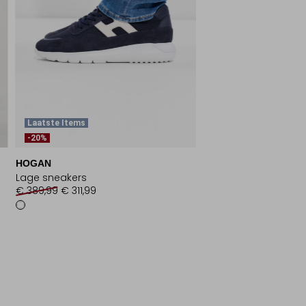
Laatste Items
-20%
HOGAN
Lage sneakers
€ 389,99
€ 311,99