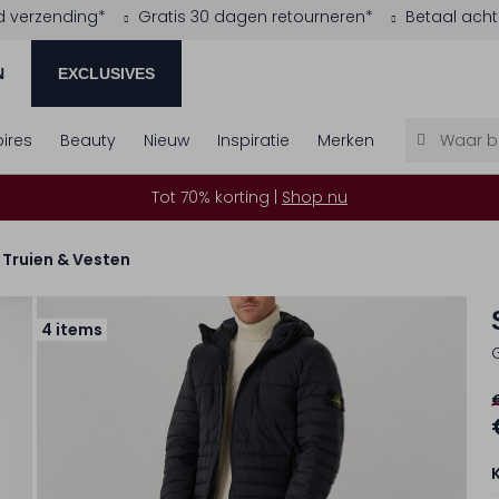
d verzending*
Gratis 30 dagen retourneren*
Betaal acht
N
EXCLUSIVES
ires
Beauty
Nieuw
Inspiratie
Merken
Tot 70% korting |
Shop nu
Truien & Vesten
4 items