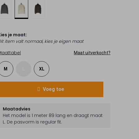
Kies je maat:
Dit item valt normaal, kies je eigen maat
Maattabel
Maat uitverkocht?
M
L
XL
Voeg toe
Maatadvies
Het model is 1 meter 89 lang en draagt maat
L.
De pasvorm is
regular fit
.