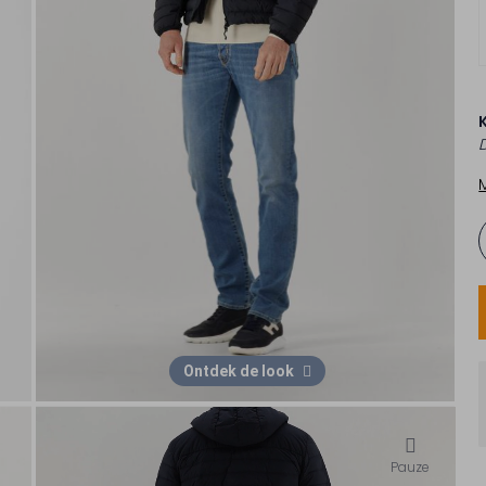
Ontdek de look
Pauze