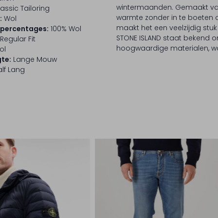
wintermaanden. Gemaakt van 
assic Tailoring
warmte zonder in te boeten 
:
Wol
maakt het een veelzijdig stuk
lpercentages:
100% Wol
STONE ISLAND staat bekend o
Regular Fit
hoogwaardige materialen, waa
ol
te:
Lange Mouw
lf Lang