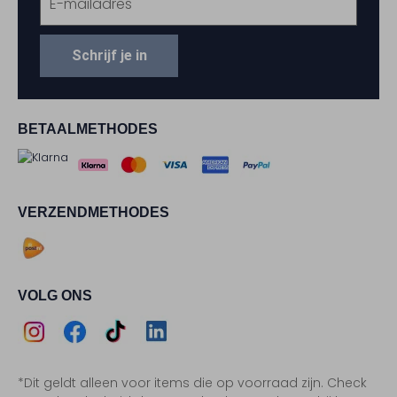
Schrijf je in
BETAALMETHODES
VERZENDMETHODES
VOLG ONS
Assem
Assem
Assem
Assem
*Dit geldt alleen voor items die op voorraad zijn. Check
Instagram
Facebook
TikTok
LinkedIn