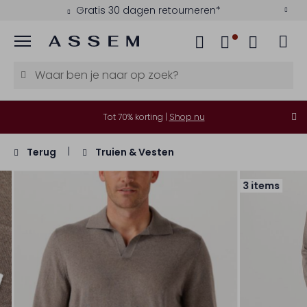
Gratis 30 dagen retourneren*
Menu
Tot 70% korting |
Shop nu
Terug
Truien & Vesten
3 items