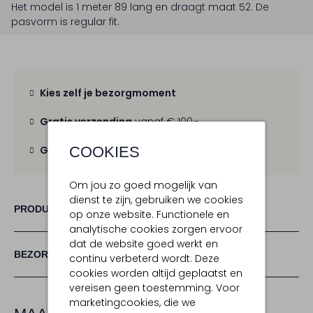
Het model is 1 meter 89 lang en draagt maat 52.
De
pasvorm is
regular fit
.
Kies zelf je bezorgmoment
Gratis verzending
vanaf € 100,-
COOKIES
Gratis retour
binnen 30 dagen
Om jou zo goed mogelijk van
dienst te zijn, gebruiken we cookies
PRODUCT INFORMATIE
op onze website. Functionele en
analytische cookies zorgen ervoor
dat de website goed werkt en
BEZORGEN & RETOURNEREN
continu verbeterd wordt. Deze
cookies worden altijd geplaatst en
vereisen geen toestemming. Voor
marketingcookies, die we