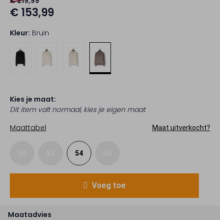
€ 219,99
€ 153,99
Kleur:
Bruin
Kies je maat:
Dit item valt normaal, kies je eigen maat
Maattabel
Maat uitverkocht?
50
52
54
56
Voeg toe
Maatadvies