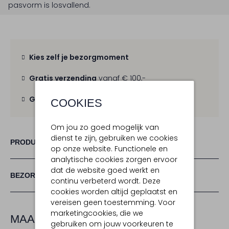
pasvorm is
losvallend
.
Kies zelf je bezorgmoment
Gratis verzending
vanaf € 100,-
Gratis retour
binnen 30 dagen
COOKIES
Om jou zo goed mogelijk van
dienst te zijn, gebruiken we cookies
PRODUCT INFORMATIE
op onze website. Functionele en
analytische cookies zorgen ervoor
dat de website goed werkt en
BEZORGEN & RETOURNEREN
continu verbeterd wordt. Deze
cookies worden altijd geplaatst en
vereisen geen toestemming. Voor
marketingcookies, die we
MAAK JE LOOK COMPLEET
gebruiken om jouw voorkeuren te