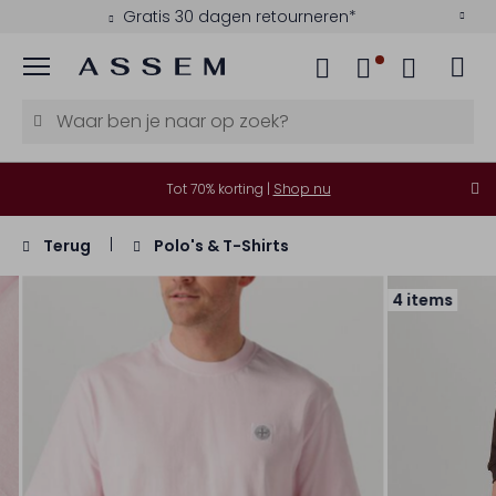
Gratis 30 dagen retourneren*
Menu
Tot 70% korting |
Shop nu
Terug
Polo's & T-Shirts
4 items