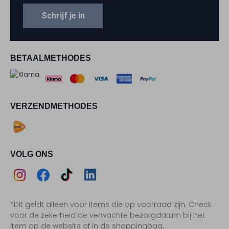
Schrijf je in
BETAALMETHODES
VERZENDMETHODES
VOLG ONS
Assem
Assem
Assem
Assem
*Dit geldt alleen voor items die op voorraad zijn. Check
Instagram
Facebook
TikTok
LinkedIn
voor de zekerheid de verwachte bezorgdatum bij het
item op de website of in de shoppingbag.