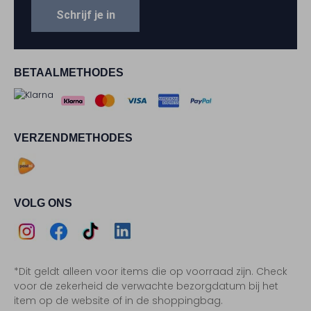
Schrijf je in
BETAALMETHODES
VERZENDMETHODES
VOLG ONS
Assem
Assem
Assem
Assem
*Dit geldt alleen voor items die op voorraad zijn. Check
Instagram
Facebook
TikTok
LinkedIn
voor de zekerheid de verwachte bezorgdatum bij het
item op de website of in de shoppingbag.