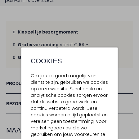
pasvorm is
oversized
.
Kies zelf je bezorgmoment
Gratis verzending
vanaf € 100,-
Gratis retour
binnen 30 dagen
COOKIES
Om jou zo goed mogelijk van
dienst te zijn, gebruiken we cookies
PRODUCT INFORMATIE
op onze website. Functionele en
analytische cookies zorgen ervoor
dat de website goed werkt en
BEZORGEN & RETOURNEREN
continu verbeterd wordt. Deze
cookies worden altijd geplaatst en
vereisen geen toestemming. Voor
marketingcookies, die we
MAAK JE LOOK COMPLEET
gebruiken om jouw voorkeuren te