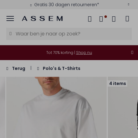
Gratis 30 dagen retourneren*
Menu
Tot 70% korting |
Shop nu
Terug
Polo's & T-Shirts
4 items