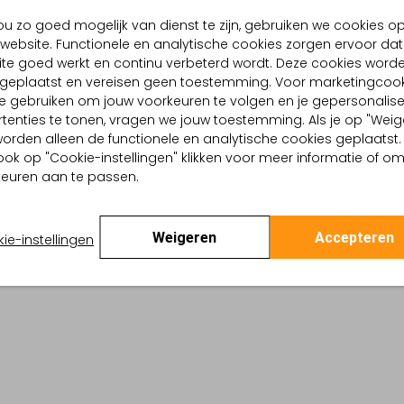
BEZORGEN & RETOURNEREN
u zo goed mogelijk van dienst te zijn, gebruiken we cookies o
website. Functionele en analytische cookies zorgen ervoor dat
te goed werkt en continu verbeterd wordt. Deze cookies word
d geplaatst en vereisen geen toestemming. Voor marketingcook
TELLING & PASVORM
WASVOORSCHRIFTEN
e gebruiken om jouw voorkeuren te volgen en je gepersonalis
kerblauw
tenties te tonen, vragen we jouw toestemming. Als je op "Weig
Beperkt wassen op 30 °
Logo
, worden alleen de functionele en analytische cookies geplaatst.
Strijken op maximaal 110
tro Revival
ook op "Cookie-instellingen" klikken voor meer informatie of o
:
Katoen
euren aan te passen.
Kan niet in de droogtr
lpercentages:
100 % Katoen
Regular Fit
Niet chemisch reinigen
ond
Weigeren
Accepteren
ie-instellingen
Niet bleken
te:
Korte Mouw
rt