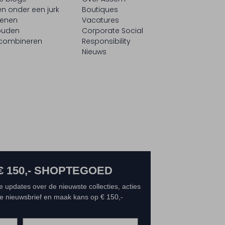
n onder een jurk
Boutiques
oenen
Vacatures
ouden
Corporate Social
 combineren
Responsibility
Nieuws
€ 150,- SHOPTEGOED
e updates over de nieuwste collecties, acties
 de nieuwsbrief en maak kans op € 150,-