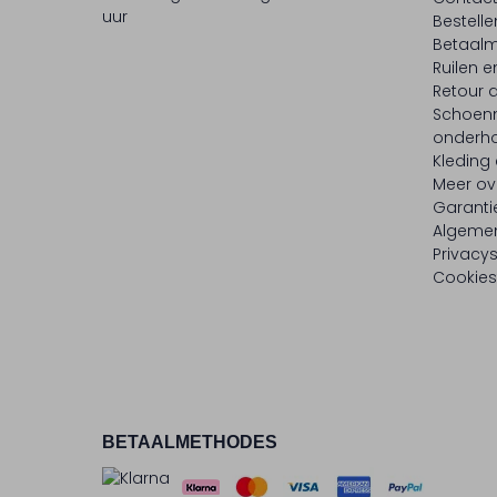
uur
Bestell
Betaalm
Ruilen e
Retour
Schoen
onderh
Kleding
Meer ov
Garanti
Algeme
Privacy
Cookies
BETAALMETHODES