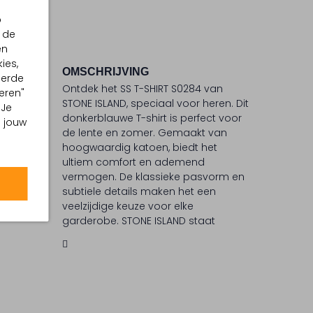
p
 de
en
ies,
OMSCHRIJVING
eerde
Ontdek het SS T-SHIRT S0284 van
eren"
C
STONE ISLAND, speciaal voor heren. Dit
 Je
donkerblauwe T-shirt is perfect voor
 °C
m jouw
de lente en zomer. Gemaakt van
ommel
hoogwaardig katoen, biedt het
ultiem comfort en ademend
vermogen. De klassieke pasvorm en
subtiele details maken het een
veelzijdige keuze voor elke
garderobe. STONE ISLAND staat
bekend om zijn innovatieve
ontwerpen en hoogwaardige
materialen, waardoor je altijd stijlvol
voor de dag komt.