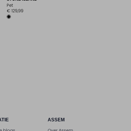
Pet
€ 129,99
ATIE
ASSEM
le blogs
Over Assem