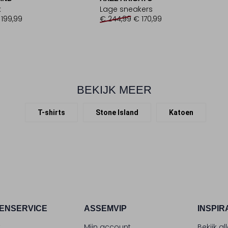
k
Lage sneakers
 199,99
€ 244,99
€ 170,99
BEKIJK MEER
T-shirts
Stone Island
Katoen
ENSERVICE
ASSEMVIP
INSPIR
t
Mijn account
Bekijk al