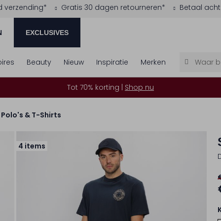
d verzending*
Gratis 30 dagen retourneren*
Betaal acht
N
EXCLUSIVES
ires
Beauty
Nieuw
Inspiratie
Merken
Tot 70% korting |
Shop nu
Polo's & T-Shirts
4 items