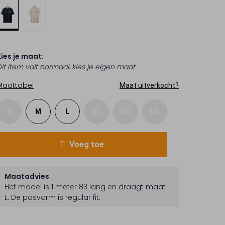
Kies je maat:
Dit item valt normaal, kies je eigen maat
Maattabel
Maat uitverkocht?
S
M
L
XL
XXL
3XL
Voeg toe
Maatadvies
Het model is 1 meter 83 lang en draagt maat
L.
De pasvorm is
regular fit
.