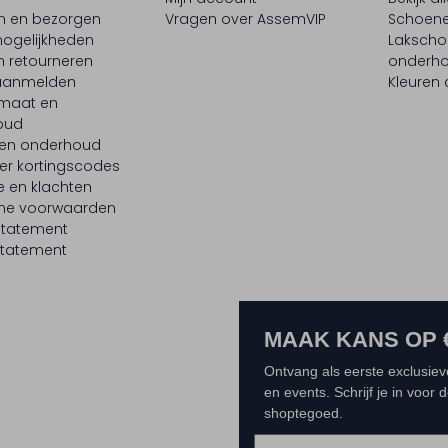
en en bezorgen
Vragen over AssemVIP
Schoene
ogelijkheden
Laksch
n retourneren
onderh
 aanmelden
Kleuren
maat en
oud
 en onderhoud
er kortingscodes
e en klachten
ne voorwaarden
statement
tatement
MAAK KANS OP 
Ontvang als eerste exclusiev
en events. Schrijf je in voor
shoptegoed.