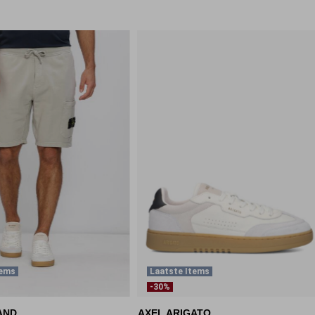
tems
Laatste Items
-30%
AND
AXEL ARIGATO