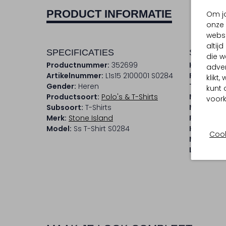
PRODUCT INFORMATIE
Om jo
onze 
websi
altij
SPECIFICATIES
SAMENS
die w
Productnummer:
352699
Kleur:
Don
adver
Artikelnummer:
L1s15 2100001 S0284
Patroon:
klikt
Gender:
Heren
Trends:
Re
kunt 
Productsoort:
Polo's & T-Shirts
Materiaal
voork
Subsoort:
T-Shirts
Materiaa
Merk:
Stone Island
Pasvorm:
Model:
Ss T-Shirt S0284
Halslijn:
R
Cook
Mouwleng
Lengte:
Ko