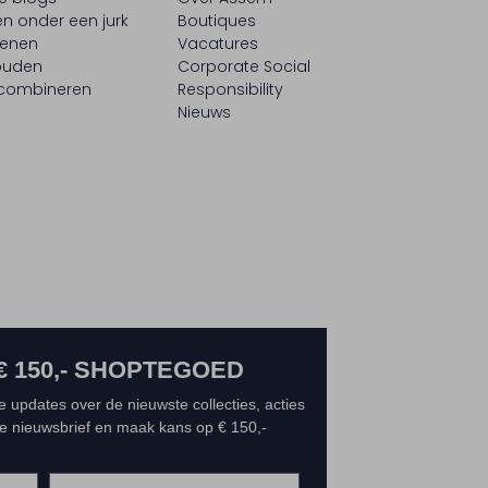
n onder een jurk
Boutiques
oenen
Vacatures
ouden
Corporate Social
 combineren
Responsibility
Nieuws
€ 150,- SHOPTEGOED
e updates over de nieuwste collecties, acties
 de nieuwsbrief en maak kans op € 150,-