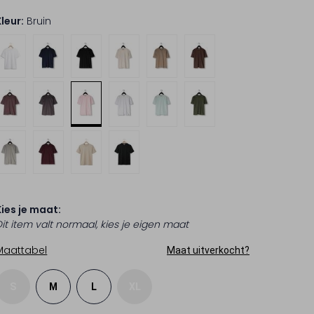
Kleur:
Bruin
Kies je maat:
Dit item valt normaal, kies je eigen maat
Maattabel
Maat uitverkocht?
S
M
L
XL