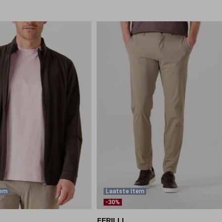
tem
Laatste Item
-30%
FERILLI