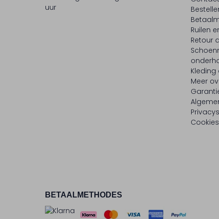
uur
Bestell
Betaalm
Ruilen e
Retour
Schoen
onderh
Kleding
Meer ov
Garanti
Algeme
Privacy
Cookies
BETAALMETHODES