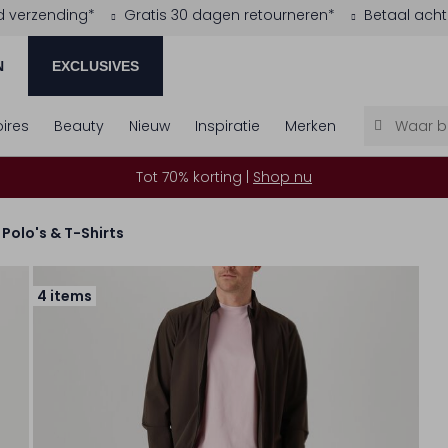
d verzending*
Gratis 30 dagen retourneren*
Betaal acht
N
EXCLUSIVES
ires
Beauty
Nieuw
Inspiratie
Merken
Tot 70% korting |
Shop nu
Polo's & T-Shirts
4 items