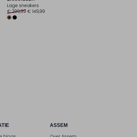
Lage sneakers
€ 299,99
€ 149,99
ATIE
ASSEM
le blogs
Over Assem