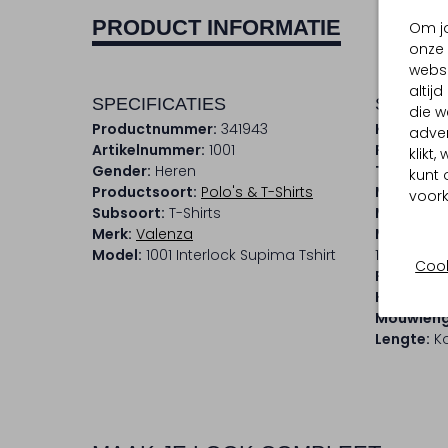
PRODUCT INFORMATIE
Om jo
onze 
websi
altij
SPECIFICATIES
SAMENS
die w
Productnummer:
341943
Kleur:
Brui
adver
Artikelnummer:
1001
Patroon:
klikt
Gender:
Heren
Trends:
Re
kunt 
Productsoort:
Polo's & T-Shirts
Materiaal
voork
Subsoort:
T-Shirts
Materiaal
Merk:
Valenza
Materiaa
Model:
1001 Interlock Supima Tshirt
100% Supi
Cook
Pasvorm:
Halslijn:
R
Mouwleng
Lengte:
Ko