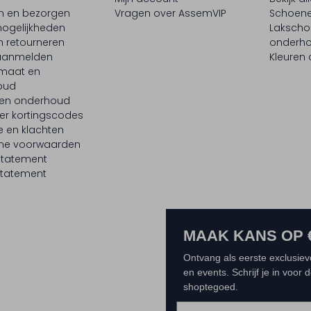
en en bezorgen
Vragen over AssemVIP
Schoene
ogelijkheden
Laksch
n retourneren
onderh
 aanmelden
Kleuren
maat en
oud
 en onderhoud
er kortingscodes
e en klachten
ne voorwaarden
statement
tatement
MAAK KANS OP 
Ontvang als eerste exclusiev
en events. Schrijf je in voor
shoptegoed.