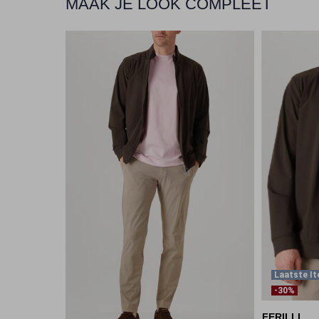
MAAK JE LOOK COMPLEET
Laatste I
-30%
FERILLI