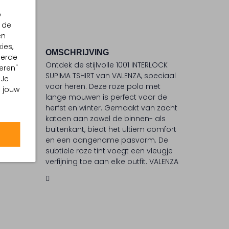
p
 de
en
ies,
OMSCHRIJVING
eerde
Ontdek de stijlvolle 1001 INTERLOCK
eren"
°C
SUPIMA TSHIRT van VALENZA, speciaal
 Je
voor heren. Deze roze polo met
 °C
m jouw
lange mouwen is perfect voor de
ommel
herfst en winter. Gemaakt van zacht
katoen aan zowel de binnen- als
buitenkant, biedt het ultiem comfort
iging
en een aangename pasvorm. De
subtiele roze tint voegt een vleugje
verfijning toe aan elke outfit. VALENZA
staat bekend om zijn tijdloze
ontwerpen en aandacht voor detail,
waardoor je verzekerd bent van een
modieuze uitstraling.