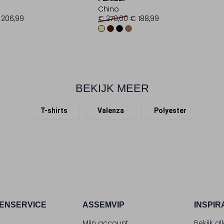
Chino
 206,99
€ 270,00
€ 188,99
BEKIJK MEER
T-shirts
Valenza
Polyester
ENSERVICE
ASSEMVIP
INSPIR
t
Mijn account
Bekijk al