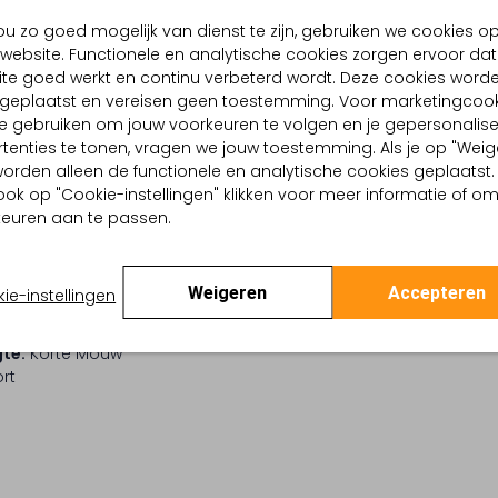
BEZORGEN & RETOURNEREN
u zo goed mogelijk van dienst te zijn, gebruiken we cookies o
website. Functionele en analytische cookies zorgen ervoor dat
te goed werkt en continu verbeterd wordt. Deze cookies word
d geplaatst en vereisen geen toestemming. Voor marketingcook
TELLING & PASVORM
WASVOORSCHRIFTEN
e gebruiken om jouw voorkeuren te volgen en je gepersonalis
n
tenties te tonen, vragen we jouw toestemming. Als je op "Weig
Normaal wassen op 40 
Effen
, worden alleen de functionele en analytische cookies geplaatst.
Strijken op maximaal 110
tro Revival
ook op "Cookie-instellingen" klikken voor meer informatie of o
 binnenkant:
Katoen
euren aan te passen.
Kan niet in de droogtr
:
Polyester
lpercentages:
Alleen liggend drogen
ma Katoen
Weigeren
Accepteren
ie-instellingen
Speciale chemische rein
Regular Fit
ond
Niet bleken
te:
Korte Mouw
rt