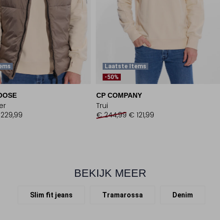
tems
Laatste Items
-50%
OOSE
CP COMPANY
er
Trui
 229,99
€ 244,99
€ 121,99
BEKIJK MEER
Slim fit jeans
Tramarossa
Denim