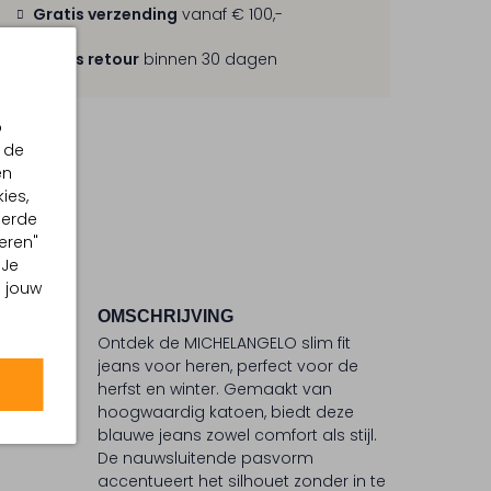
Gratis verzending
vanaf € 100,-
Gratis retour
binnen 30 dagen
p
 de
en
ies,
eerde
eren"
 Je
m jouw
OMSCHRIJVING
Ontdek de MICHELANGELO slim fit
°C
jeans voor heren, perfect voor de
herfst en winter. Gemaakt van
 °C
hoogwaardig katoen, biedt deze
ommel
blauwe jeans zowel comfort als stijl.
De nauwsluitende pasvorm
accentueert het silhouet zonder in te