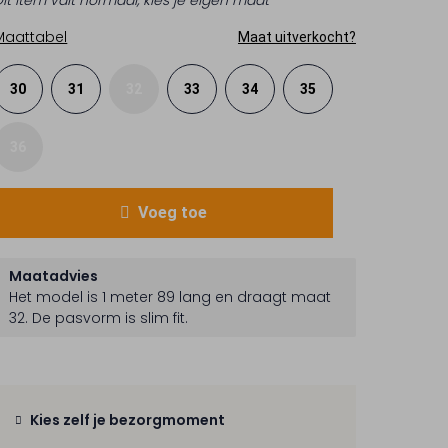
Dit item valt normaal, kies je eigen maat
Maattabel
Maat uitverkocht?
30
31
32
33
34
35
36
Voeg toe
Maatadvies
Het model is 1 meter 89 lang en draagt maat
32.
De pasvorm is
slim fit
.
Kies zelf je bezorgmoment