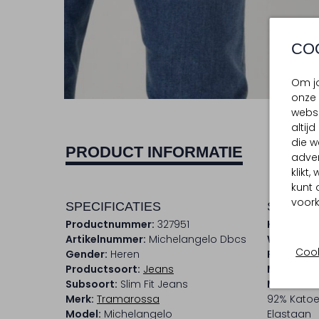
CO
Om jo
onze 
websi
altij
die w
PRODUCT INFORMATIE
adver
klikt
kunt 
voork
SPECIFICATIES
SAMENS
Productnummer:
327951
Kleur:
Bla
Artikelnummer:
Michelangelo Dbcs
Wassing:
Cook
Gender:
Heren
Patroon:
Productsoort:
Jeans
Materiaal
Subsoort:
Slim Fit Jeans
Materiaa
Merk:
Tramarossa
92% Katoen
Model:
Michelangelo
Elastaan