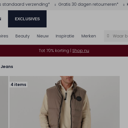
s standaard verzending*
Gratis 30 dagen retourneren*
N
EXCLUSIVES
ires
Beauty
Nieuw
Inspiratie
Merken
Tot 70% korting |
Shop nu
Jeans
4 items