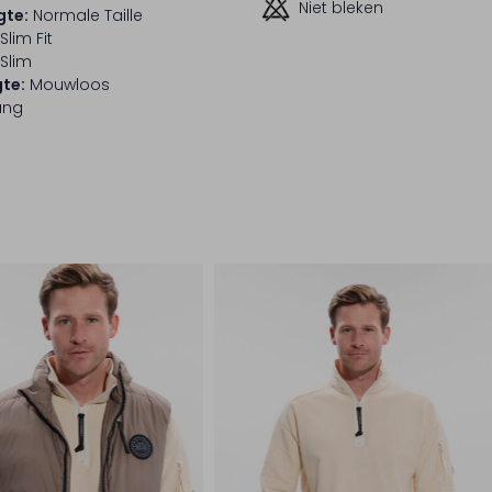
Niet bleken
gte:
Normale Taille
Slim Fit
Slim
te:
Mouwloos
ang