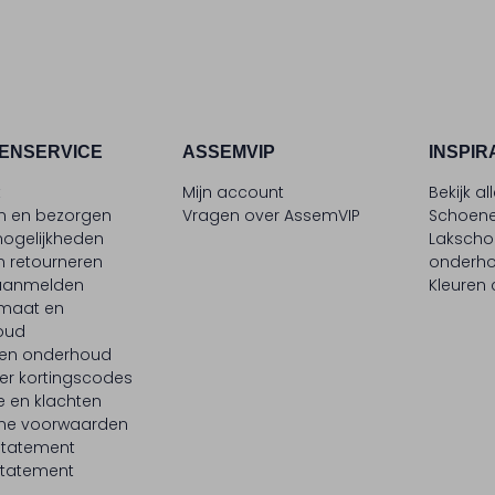
ENSERVICE
ASSEMVIP
INSPIR
t
Mijn account
Bekijk al
en en bezorgen
Vragen over AssemVIP
Schoene
ogelijkheden
Laksch
n retourneren
onderh
 aanmelden
Kleuren
maat en
oud
 en onderhoud
er kortingscodes
e en klachten
ne voorwaarden
statement
tatement