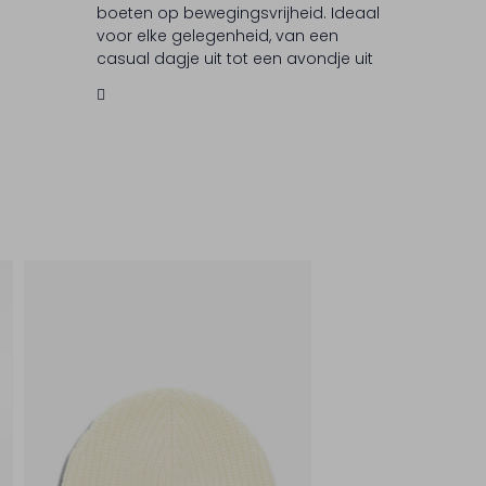
boeten op bewegingsvrijheid. Ideaal
voor elke gelegenheid, van een
casual dagje uit tot een avondje uit
eten. TRAMAROSSA staat bekend om
zijn vakmanschap en oog voor
detail, wat deze jeans een
waardevolle toevoeging aan je
garderobe maakt.