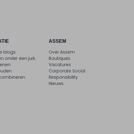
ATIE
ASSEM
le blogs
Over Assem
n onder een jurk
Boutiques
oenen
Vacatures
ouden
Corporate Social
 combineren
Responsibility
Nieuws