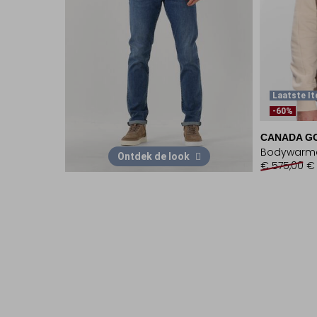
Laatste I
-60%
CANADA G
Bodywarm
Ontdek de look
€ 575,00
€