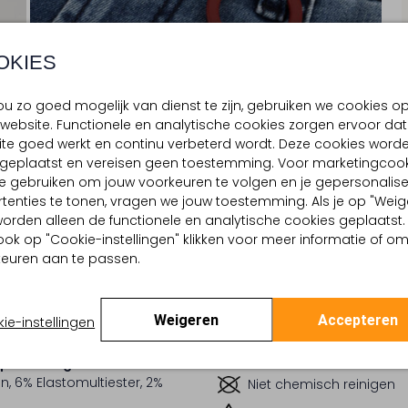
OKIES
u zo goed mogelijk van dienst te zijn, gebruiken we cookies o
website. Functionele en analytische cookies zorgen ervoor dat
te goed werkt en continu verbeterd wordt. Deze cookies word
d geplaatst en vereisen geen toestemming. Voor marketingcook
e gebruiken om jouw voorkeuren te volgen en je gepersonalis
BEZORGEN & RETOURNEREN
tenties te tonen, vragen we jouw toestemming. Als je op "Weig
, worden alleen de functionele en analytische cookies geplaatst.
ook op "Cookie-instellingen" klikken voor meer informatie of o
euren aan te passen.
TELLING & PASVORM
WASVOORSCHRIFTEN
uw
Normaal wassen op 30 
Medium Wassing
Weigeren
Accepteren
ie-instellingen
Strijken op maximaal 110
Effen
:
Denim
Kan niet in de droogtr
lpercentages:
, 6% Elastomultiester, 2%
Niet chemisch reinigen