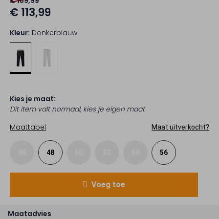
€ 189,99
€ 113,99
Kleur:
Donkerblauw
Kies je maat:
Dit item valt normaal, kies je eigen maat
Maattabel
Maat uitverkocht?
46
48
50
52
54
56
Voeg toe
Maatadvies