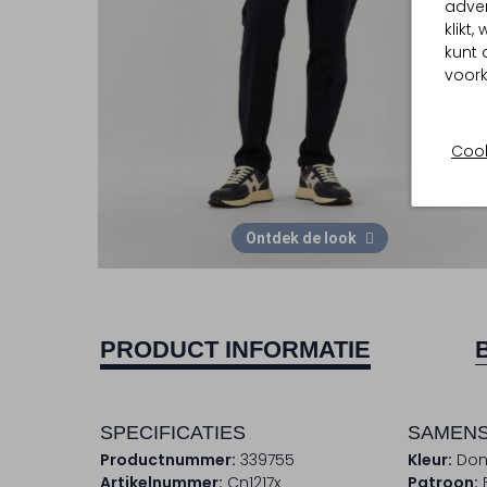
adver
klikt
kunt 
voork
Cook
Ontdek de look
PRODUCT INFORMATIE
SPECIFICATIES
SAMENS
Productnummer:
339755
Kleur:
Don
Artikelnummer:
Cn1217x
Patroon: