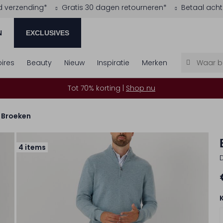
d verzending*
Gratis 30 dagen retourneren*
Betaal acht
N
EXCLUSIVES
ires
Beauty
Nieuw
Inspiratie
Merken
Tot 70% korting |
Shop nu
Broeken
4 items