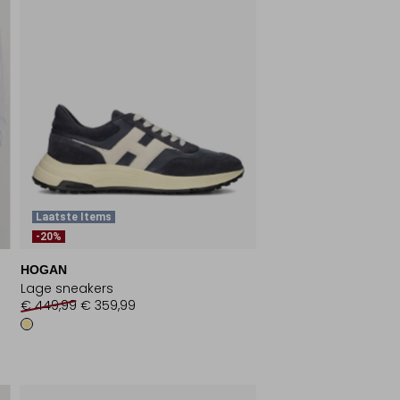
Laatste Items
-20%
HOGAN
Lage sneakers
€ 449,99
€ 359,99