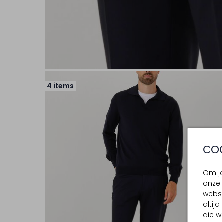
4 items
CO
Om jo
onze 
websi
altij
die w