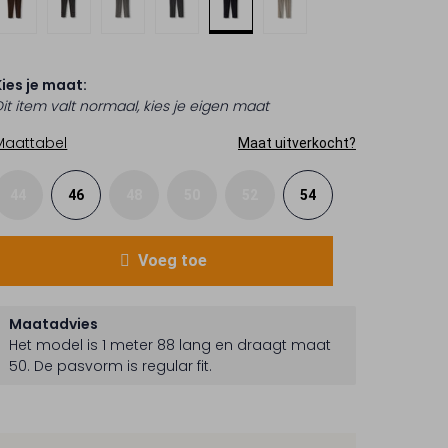
Kies je maat:
Dit item valt normaal, kies je eigen maat
Maattabel
Maat uitverkocht?
44
46
48
50
52
54
Voeg toe
Maatadvies
Het model is 1 meter 88 lang en draagt maat
50.
De pasvorm is
regular fit
.