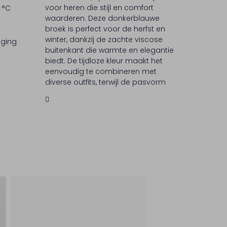
voor heren die stijl en comfort
 °C
waarderen. Deze donkerblauwe
broek is perfect voor de herfst en
winter, dankzij de zachte viscose
iging
buitenkant die warmte en elegantie
biedt. De tijdloze kleur maakt het
eenvoudig te combineren met
diverse outfits, terwijl de pasvorm
zorgt voor een moderne uitstraling.
BERWICH staat bekend om zijn
vakmanschap en oog voor detail,
wat je terugziet in elk kledingstuk.
Geniet van de Italiaanse flair die dit
merk met zich meebrengt.