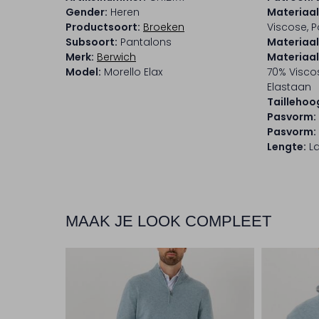
Gender:
Heren
Materiaal
Productsoort:
Broeken
Viscose, 
Subsoort:
Pantalons
Materiaal
Merk:
Berwich
Materiaa
Model:
Morello Elax
70% Visco
Elastaan
Taillehoo
Pasvorm:
Pasvorm:
Lengte:
L
MAAK JE LOOK COMPLEET