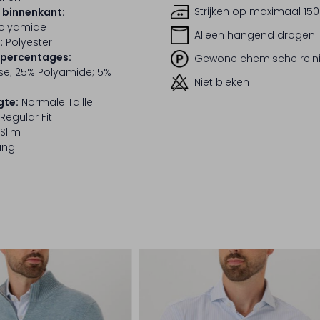
Strijken op maximaal 150
 binnenkant:
Polyamide
Alleen hangend drogen
:
Polyester
lpercentages:
Gewone chemische rein
se; 25% Polyamide; 5%
Niet bleken
gte:
Normale Taille
Regular Fit
Slim
ang