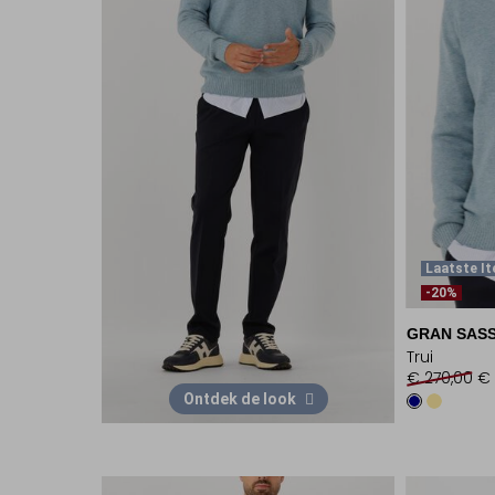
Laatste I
-20%
GRAN SAS
Trui
€ 270,00
€ 
Ontdek de look