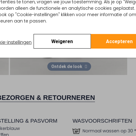
tenties te tonen, vragen we jouw toestemming. Als je op "Weig
, worden alleen de functionele en analytische cookies geplaatst.
ook op "Cookie-instellingen" klikken voor meer informatie of o
euren aan te passen.
Weigeren
Accepteren
ie-instellingen
Ontdek de look
BEZORGEN & RETOURNEREN
TELLING & PASVORM
WASVOORSCHRIFTEN
kerblauw
Normaal wassen op 30 
Effen