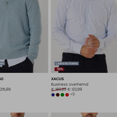
tem
Laatste Items
-30%
SO
XACUS
Business overhemd
215,99
€ 189,99
€ 132,99
+9