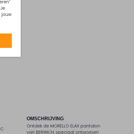
eren"
 Je
m jouw
OMSCHRIJVING
Ontdek de MORELLO ELAX pantalon
°C
van BERWICH, speciaal ontworpen