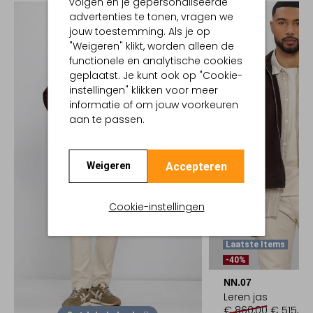
volgen en je gepersonaliseerde
advertenties te tonen, vragen we
jouw toestemming. Als je op
"Weigeren" klikt, worden alleen de
functionele en analytische cookies
geplaatst. Je kunt ook op "Cookie-
instellingen" klikken voor meer
informatie of om jouw voorkeuren
aan te passen.
Accepteren
Weigeren
Cookie-instellingen
Laatste Items
-40%
NN.07
Leren jas
€ 860,00
€ 515,99