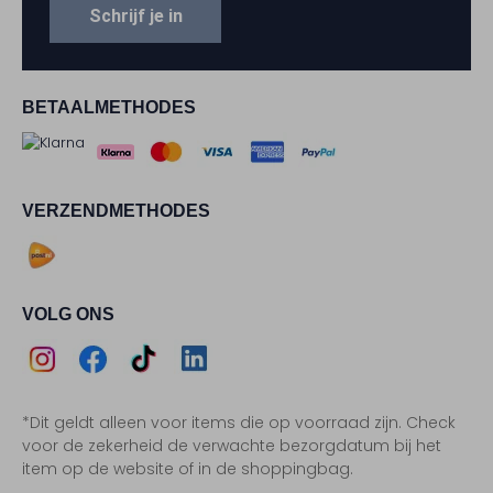
Schrijf je in
BETAALMETHODES
VERZENDMETHODES
VOLG ONS
Assem
Assem
Assem
Assem
*Dit geldt alleen voor items die op voorraad zijn. Check
Instagram
Facebook
TikTok
LinkedIn
voor de zekerheid de verwachte bezorgdatum bij het
item op de website of in de shoppingbag.