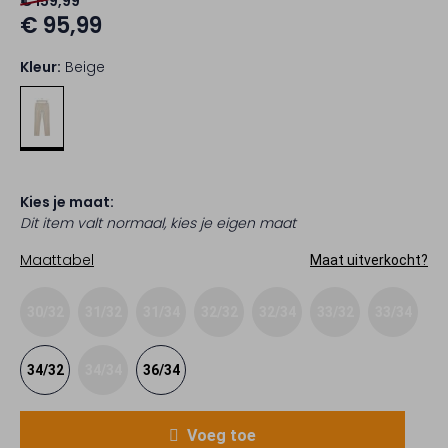
€ 159,99
€ 95,99
Kleur:
Beige
Kies je maat:
Dit item valt normaal, kies je eigen maat
Maattabel
Maat uitverkocht?
30/32
31/32
31/34
32/32
32/34
33/32
33/34
34/32
34/34
36/34
Voeg toe