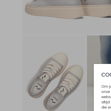
CO
Om jo
onze 
websi
altij
die w