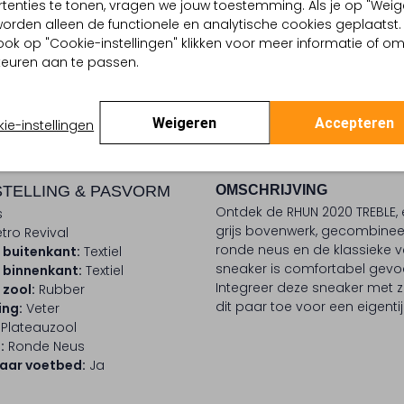
tenties te tonen, vragen we jouw toestemming. Als je op "Weig
, worden alleen de functionele en analytische cookies geplaatst.
Ontdek de look
ook op "Cookie-instellingen" klikken voor meer informatie of o
euren aan te passen.
BEZORGEN & RETOURNEREN
Weigeren
Accepteren
ie-instellingen
TELLING & PASVORM
OMSCHRIJVING
Ontdek de RHUN 2020 TREBLE, 
s
grijs bovenwerk, gecombinee
tro Revival
ronde neus en de klassieke vet
 buitenkant:
Textiel
sneaker is comfortabel gevoe
 binnenkant:
Textiel
Integreer deze sneaker met zi
 zool:
Rubber
dit paar toe voor een eigenti
ing:
Veter
Plateauzool
:
Ronde Neus
aar voetbed:
Ja