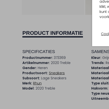
adver
klikt
kunt 
voork
PRODUCT INFORMATIE
Cook
SPECIFICATIES
SAMENS
Productnummer:
373369
Kleur:
Grij
Artikelnummer:
2020 Treble
Trends:
Re
Gender:
Heren
Materiaal
Productsoort:
Sneakers
Materiaal
Subsoort:
Lage Sneakers
Materiaal
Merk:
Rhun
Type sluit
Model:
2020 Treble
Hakvorm:
Type neus
Uitneemb