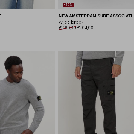
-50%
T
NEW AMSTERDAM
Wijde broek
€ 189,99
€ 94,99