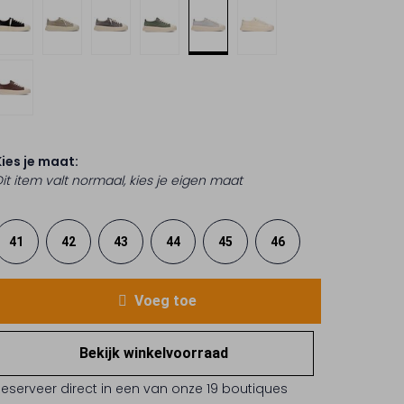
Kies je maat:
Dit item valt normaal, kies je eigen maat
41
42
43
44
45
46
Voeg toe
Bekijk winkelvoorraad
Reserveer direct in een van onze 19 boutiques